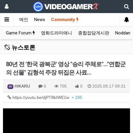
메인
News
Community
Game Forum
영화드라마애니
종합잡담게시판
Noddan
뉴스토론
80년 전 '한국 광복군' 영상 "승리 주체로"…"연합군
의 선물" 김형석 주장 뒤집은 사료…
HIKARU
0
705
0
2025.09.17 09:31
99
https://youtu.be/djPTBkIWE1w
+ 285