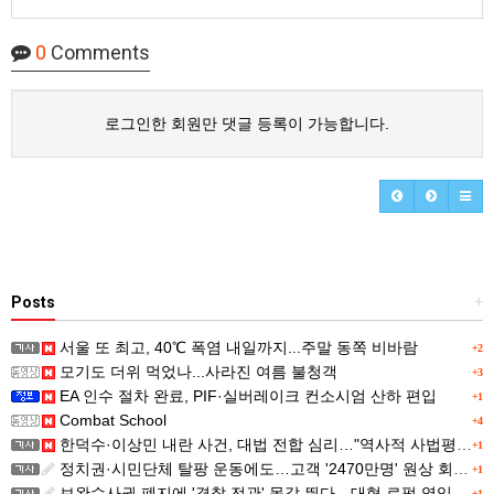
0
Comments
로그인한 회원만 댓글 등록이 가능합니다.
Posts
+
서울 또 최고, 40℃ 폭염 내일까지...주말 동쪽 비바람
+2
모기도 더위 먹었나...사라진 여름 불청객
+3
EA 인수 절차 완료, PIF·실버레이크 컨소시엄 산하 편입
+1
Combat School
+4
한덕수·이상민 내란 사건, 대법 전합 심리…"역사적 사법평가"(종합)
+1
정치권·시민단체 탈팡 운동에도…고객 '2470만명' 원상 회복, "고물가에 돌팡"
+1
보완수사권 폐지에 '경찰 전관' 몸값 뛴다…대형 로펌 영입전쟁
+1