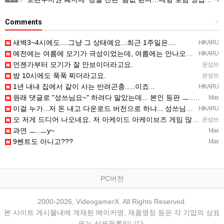
Comments
+
새벽3~4시에도....그냥 그 상태예요...최근 1주일은....
HIKARU
예전에는 여름에 모기가 극성이었는데, 여름에는 안나오는 것 같은.....ㅎ ㅎ)
HIKARU
언젠가부터 모기가 잘 안보이더라고요.
은성쓰
밤 10시에도 푹푹 찌더라고요.
은성쓰
1년 내내 집에서 같이 사는 반려곤충.....이죠...
HIKARU
원래 댓글로 "성쓰님요~" 하려다 말았는데... 본인 등판 ㅡ..ㅡy~
Max
이걸 누가...저 돈 내고 다운로드 버전으로 하냐... 성쓰님이 계셨다!!!...
HIKARU
오 저게 드디어 나오네요. 저 아케이드 아케이브즈 게임 많이 샀는데요 ㅎㅎㅎ
은성쓰
과연 ㅡ..ㅡy~
Max
9쎈트도 아니고???
Max
PC버전
2000-2026, VideogamerX. All Rights Reserved.
본 사이트 게시물내에 게재된 메이커명, 제품명칭 등은 각 기업의 상표
또는 상표등록입니다.