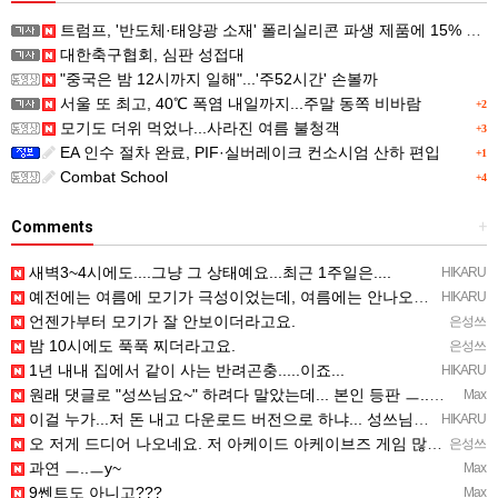
트럼프, '반도체·태양광 소재' 폴리실리콘 파생 제품에 15% 관세...한국 기업도 영향
대한축구협회, 심판 성접대
"중국은 밤 12시까지 일해"...'주52시간' 손볼까
서울 또 최고, 40℃ 폭염 내일까지...주말 동쪽 비바람
+2
모기도 더위 먹었나...사라진 여름 불청객
+3
EA 인수 절차 완료, PIF·실버레이크 컨소시엄 산하 편입
+1
Combat School
+4
Comments
+
새벽3~4시에도....그냥 그 상태예요...최근 1주일은....
HIKARU
예전에는 여름에 모기가 극성이었는데, 여름에는 안나오는 것 같은.....ㅎ ㅎ)
HIKARU
언젠가부터 모기가 잘 안보이더라고요.
은성쓰
밤 10시에도 푹푹 찌더라고요.
은성쓰
1년 내내 집에서 같이 사는 반려곤충.....이죠...
HIKARU
원래 댓글로 "성쓰님요~" 하려다 말았는데... 본인 등판 ㅡ..ㅡy~
Max
이걸 누가...저 돈 내고 다운로드 버전으로 하냐... 성쓰님이 계셨다!!!...
HIKARU
오 저게 드디어 나오네요. 저 아케이드 아케이브즈 게임 많이 샀는데요 ㅎㅎㅎ
은성쓰
과연 ㅡ..ㅡy~
Max
9쎈트도 아니고???
Max