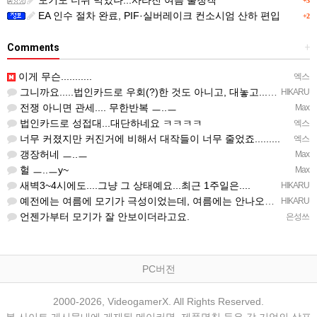
+3
EA 인수 절차 완료, PIF·실버레이크 컨소시엄 산하 편입
+2
Comments
+
이게 무슨...........
엑스
그니까요.....법인카드로 우회(?)한 것도 아니고, 대놓고...ㅋ ㅋ)
HIKARU
전쟁 아니면 관세.... 무한반복 ㅡ..ㅡ
Max
법인카드로 성접대...대단하네요 ㅋㅋㅋㅋ
엑스
너무 커졌지만 커진거에 비해서 대작들이 너무 줄었죠.........
엑스
갱장허네 ㅡ..ㅡ
Max
헐 ㅡ..ㅡy~
Max
새벽3~4시에도....그냥 그 상태예요...최근 1주일은....
HIKARU
예전에는 여름에 모기가 극성이었는데, 여름에는 안나오는 것 같은.....ㅎ ㅎ)
HIKARU
언젠가부터 모기가 잘 안보이더라고요.
은성쓰
PC버전
2000-2026, VideogamerX. All Rights Reserved.
본 사이트 게시물내에 게재된 메이커명, 제품명칭 등은 각 기업의 상표