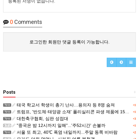
등록된 서명이 없습니다.
0
Comments
로그인한 회원만 댓글 등록이 가능합니다.
Posts
+
태국 학교서 학생이 총기 난사…용의자 등 8명 숨져
+1
트럼프, '반도체·태양광 소재' 폴리실리콘 파생 제품에 15% 관세...한국 기업도 영향
+1
대한축구협회, 심판 성접대
+3
"중국은 밤 12시까지 일해"...'주52시간' 손볼까
+1
서울 또 최고, 40℃ 폭염 내일까지...주말 동쪽 비바람
+2
모기도 더위 먹었나...사라진 여름 불청객