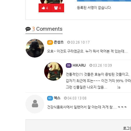
등록된 서명이 없습니다.
4
4
3
Comments
은성쓰
03.26 10:17
49
오호~ 이것도 구라였군요. 누가 줘서 먹어본 적 있는데...
HIKARU
03.26 10:39
99
전통적인(?) 것들은 효능이 증빙된 것들이고,
갑자기 최근에 뜨는~~~ 이건 거의 99% 구라
그런 신물질은 나오지 않음...─ ─)a
엑스
04.03 13:08
65
건강식품회사에서 일했어서 잘 아는데 저게 참....ㅋㅋㅋ
로그