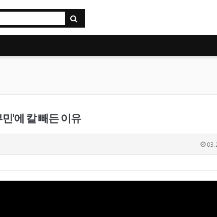
민'에 칼 빼든 이유
03.