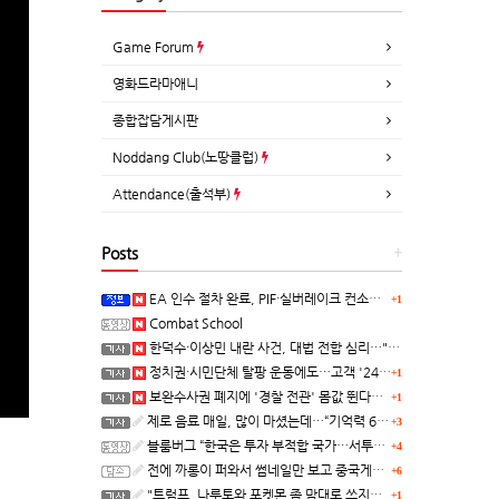
Game Forum
영화드라마애니
종합잡담게시판
Noddang Club(노땅클럽)
Attendance(출석부)
Posts
+
EA 인수 절차 완료, PIF·실버레이크 컨소시엄 산하 편입
+1
Combat School
한덕수·이상민 내란 사건, 대법 전합 심리…"역사적 사법평가"(종합)
정치권·시민단체 탈팡 운동에도…고객 '2470만명' 원상 회복, "고물가에 돌팡"
+1
보완수사권 폐지에 '경찰 전관' 몸값 뛴다…대형 로펌 영입전쟁
+1
제로 음료 매일, 많이 마셨는데…“기억력 62% 더 빨리 떨어진다
+3
블룸버그 “한국은 투자 부적합 국가…서투른 정책이 투자자에게 트라우마”
+4
전에 까롱이 퍼와서 썸네일만 보고 중국게임?으로 오해했던
+6
"트럼프, 나루토와 포켓몬 좀 맘대로 쓰지마" 日 정부, 여러번 '공식 우려' 표명
+1