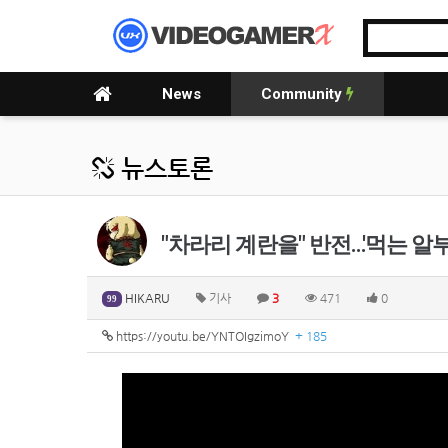
News
Community
뉴스토론
"차라리 계란을" 반전…'먹는 알부
HIKARU
기사
3
471
0
99
https://youtu.be/YNTOIgzimoY
+ 185