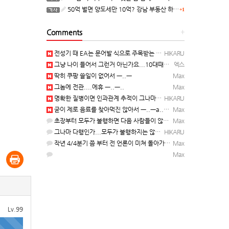
50억 벌면 양도세만 10억? 강남 부동산 하는 말이..
+1
Comments
+
전성기 때 EA는 문어발 식으로 주목받는 개발 스튜디오 흡수하고, 빙신....만들어서 내다 버리는 걸로 유명…
HIKARU
그냥 나이 들어서 그런거 아닌가요...10대때부터 20대떄까지 관찰한거면 몰라도...
엑스
딱히 쿠팡 쓸일이 없어서 ㅡ..ㅡ
Max
그놈에 전관....에휴 ㅡ..ㅡ..
Max
명확한 질병이면 인과관계 추적이 그나마 가능한데... 기억력 감퇴는 상대적인 거고, 개인 편차가 심해서...…
HIKARU
굳이 제로 음료를 찾아먹진 않아서 ㅡ..ㅡa... 근데...8년이면 그만큼 나이가 먹었단거니... 자연스런 …
Max
초장부터 모두가 불행하면 다음 사람들이 않낚이죠 ㅡ..ㅡy~
Max
그나마 다행인가...모두가 불행하지는 않았으니....
HIKARU
작년 4/4분기 쯤 부터 전 언론이 미쳐 돌아가기 시작 했었음. 그덕에 그후 몇달간은 나름 재미 본 사람들도…
Max
Max
Lv.99