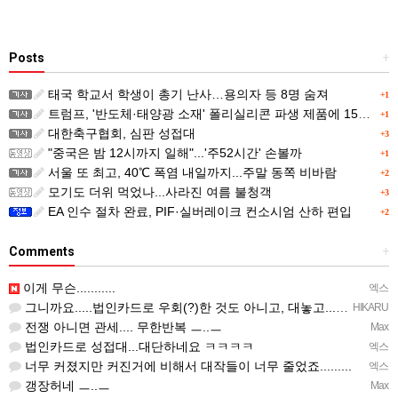
Posts
+
태국 학교서 학생이 총기 난사…용의자 등 8명 숨져
+1
트럼프, '반도체·태양광 소재' 폴리실리콘 파생 제품에 15% 관세...한국 기업도 영향
+1
대한축구협회, 심판 성접대
+3
"중국은 밤 12시까지 일해"...'주52시간' 손볼까
+1
서울 또 최고, 40℃ 폭염 내일까지...주말 동쪽 비바람
+2
모기도 더위 먹었나...사라진 여름 불청객
+3
EA 인수 절차 완료, PIF·실버레이크 컨소시엄 산하 편입
+2
Comments
+
이게 무슨...........
엑스
그니까요.....법인카드로 우회(?)한 것도 아니고, 대놓고...ㅋ ㅋ)
HIKARU
전쟁 아니면 관세.... 무한반복 ㅡ..ㅡ
Max
법인카드로 성접대...대단하네요 ㅋㅋㅋㅋ
엑스
너무 커졌지만 커진거에 비해서 대작들이 너무 줄었죠.........
엑스
갱장허네 ㅡ..ㅡ
Max