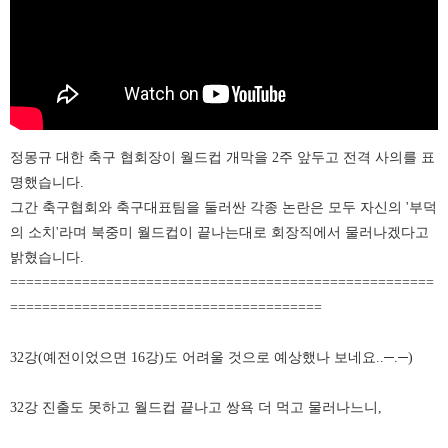
정몽규 대한 축구 협회장이 월드컵 개막을 2주 앞두고 전격 사의를 표
명했습니다.
그간 축구협회와 축구대표팀을 둘러싼 각종 논란은 모두 자신의 '부덕
의 소치'라며 북중미 월드컵이 끝나는대로 회장직에서 물러나겠다고
밝혔습니다.
=====================================================
=======================================
32강(예전이었으면 16강)도 어려울 것으로 예상했나 보네요..─.
─)
32강 진출도 못하고 월드컵 끝나고 쌍욕 더 먹고 물러나느니,