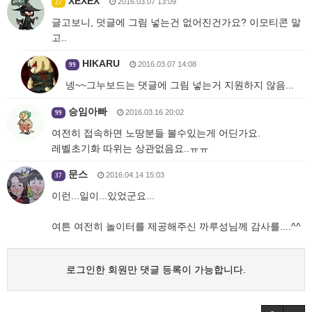
XEXEX
2016.03.07 13:09
27
글고보니, 덧글에 그림 넣는건 없어진건가요? 이모티콘 말
고..
HIKARU
2016.03.07 14:08
99
넹~~그누보드는 댓글에 그림 넣는거 지원하지 않음...
승임아빠
2016.03.16 20:02
99
여전히 접속하면 노땅분들 볼수있는게 어딘가요.
레벨초기화 따위는 상관없음요..ㅠㅠ
문스
2016.04.14 15:03
37
이런...일이...있었군요...
여튼 여전히 놀이터를 제공해주신 까루성님께 감사를....^^
로그인한 회원만 댓글 등록이 가능합니다.