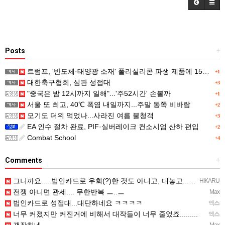
Posts
+
트럼프, '반도체·태양광 소재' 폴리실리콘 파생 제품에 15% 관세...한국 기업도 영향
+1
대한축구협회, 심판 성접대
+3
"중국은 밤 12시까지 일해"...'주52시간' 손볼까
+1
서울 또 최고, 40℃ 폭염 내일까지...주말 동쪽 비바람
+2
모기도 더위 먹었나...사라진 여름 불청객
+3
EA 인수 절차 완료, PIF·실버레이크 컨소시엄 산하 편입
+2
Combat School
+4
Comments
+
그니까요.....법인카드로 우회(?)한 것도 아니고, 대놓고...ㅋ ㅋ)
HIKARU
전쟁 아니면 관세.... 무한반복 ㅡ..ㅡ
Max
법인카드로 성접대...대단하네요 ㅋㅋㅋㅋ
엑스
너무 커졌지만 커진거에 비해서 대작들이 너무 줄었죠.........
엑스
갱장허네 ㅡ..ㅡ
Max