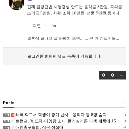
현재 김영란법 시행령상 한도는 음식물 3만원, 축의금·
조의금 5만원, 화환·조화 10만원, 선물 5만원 등이다.
.....과연...─ ─)a
결혼식 끝나고 잘 파헤쳐 보면...;;;; 큰 거 건질지도...
로그인한 회원만 댓글 등록이 가능합니다.
Posts
+
태국 학교서 학생이 총기 난사…용의자 등 8명 숨져
+1
트럼프, '반도체·태양광 소재' 폴리실리콘 파생 제품에 15% 관세...한국 기업도 영향
+1
대한축구협회, 심판 성접대
+3