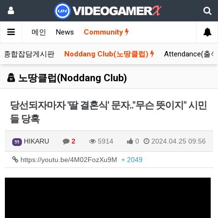
메인
News
Community
종합잡담게시판
Noddang Club(노땅클럽)
Attendance(출
노땅클럽(Noddang Club)
당선되자마자 '딸 결혼식' 문자.."무슨 뜻이지" 시민
들 당혹
HIKARU
2
5914
0
2024.04.25 09:56
99
https://youtu.be/4M02FozXu9M
+ 2049