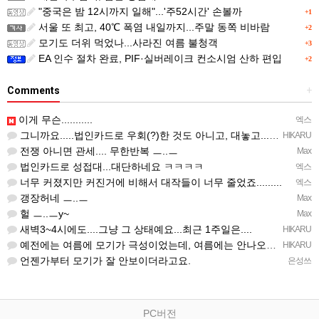
"중국은 밤 12시까지 일해"...'주52시간' 손볼까
+1
서울 또 최고, 40℃ 폭염 내일까지...주말 동쪽 비바람
+2
모기도 더위 먹었나...사라진 여름 불청객
+3
EA 인수 절차 완료, PIF·실버레이크 컨소시엄 산하 편입
+2
Comments
+
이게 무슨...........
엑스
그니까요.....법인카드로 우회(?)한 것도 아니고, 대놓고...ㅋ ㅋ)
HIKARU
전쟁 아니면 관세.... 무한반복 ㅡ..ㅡ
Max
법인카드로 성접대...대단하네요 ㅋㅋㅋㅋ
엑스
너무 커졌지만 커진거에 비해서 대작들이 너무 줄었죠.........
엑스
갱장허네 ㅡ..ㅡ
Max
헐 ㅡ..ㅡy~
Max
새벽3~4시에도....그냥 그 상태예요...최근 1주일은....
HIKARU
예전에는 여름에 모기가 극성이었는데, 여름에는 안나오는 것 같은.....ㅎ ㅎ)
HIKARU
언젠가부터 모기가 잘 안보이더라고요.
은성쓰
PC버전