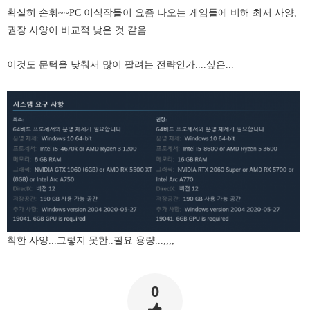
확실히 손휘~~PC 이식작들이 요즘 나오는 게임들에 비해 최저 사양,
권장 사양이 비교적 낮은 것 같음..
이것도 문턱을 낮춰서 많이 팔려는 전략인가....싶은...
착한 사양...그렇지 못한..필요 용량...;;;;
0