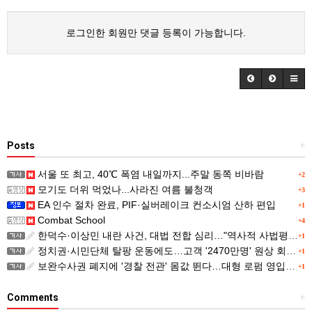
로그인한 회원만 댓글 등록이 가능합니다.
Posts
+
서울 또 최고, 40℃ 폭염 내일까지...주말 동쪽 비바람
+2
모기도 더위 먹었나...사라진 여름 불청객
+3
EA 인수 절차 완료, PIF·실버레이크 컨소시엄 산하 편입
+1
Combat School
+4
한덕수·이상민 내란 사건, 대법 전합 심리…"역사적 사법평가"(종합)
+1
정치권·시민단체 탈팡 운동에도…고객 '2470만명' 원상 회복, "고물가에 돌팡"
+1
보완수사권 폐지에 '경찰 전관' 몸값 뛴다…대형 로펌 영입전쟁
+1
Comments
+