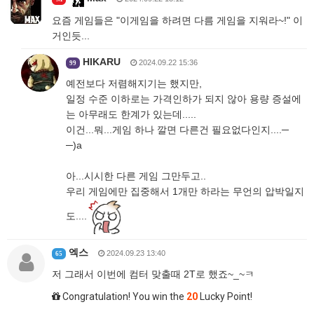
요즘 게임들은 "이게임을 하려면 다름 게임을 지워라~!" 이
거인듯...
HIKARU
2024.09.22 15:36
99
예전보다 저렴해지기는 했지만,
일정 수준 이하로는 가격인하가 되지 않아 용량 증설에
는 아무래도 한계가 있는데.....
이건...뭐...게임 하나 깔면 다른건 필요없다인지....─
─)a
아...시시한 다른 게임 그만두고..
우리 게임에만 집중해서 1개만 하라는 무언의 압박일지
도....
엑스
2024.09.23 13:40
65
저 그래서 이번에 컴터 맞출때 2T로 했죠~_~ㅋ
Congratulation! You win the
20
Lucky Point!