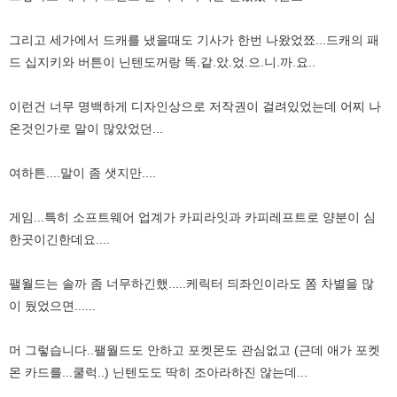
그리고 세가에서 드캐를 냈을때도 기사가 한번 나왔었쬬...드캐의 패
드 십지키와 버튼이 닌텐도꺼랑 똑.같.았.었.으.니.까.요..
이런건 너무 명백하게 디자인상으로 저작권이 걸려있었는데 어찌 나
온것인가로 말이 많았었던...
여하튼....말이 좀 샛지만....
게임...특히 소프트웨어 업계가 카피라잇과 카피레프트로 양분이 심
한곳이긴한데요....
팰월드는 솔까 좀 너무하긴했.....케릭터 듸좌인이라도 쫌 차별을 많
이 뒀었으면......
머 그렇습니다..팰월드도 안하고 포켓몬도 관심없고 (근데 애가 포켓
몬 카드를...쿨럭..) 닌텐도도 딱히 조아라하진 않는데...