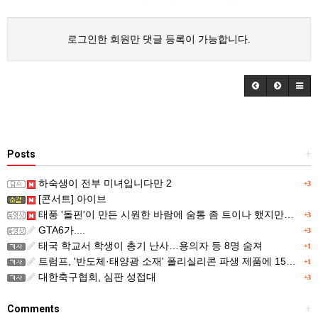
로그인한 회원만 댓글 등록이 가능합니다.
Posts
+
하숙생이 전부 미녀입니다만 2
+3
[콘서트] 아이브
태풍 '돌핀'이 만든 시원한 바람에 숨통 좀 트이나 했지만…
+3
GTA6가....
+3
태국 학교서 학생이 총기 난사…용의자 등 8명 숨져
+1
트럼프, '반도체·태양광 소재' 폴리실리콘 파생 제품에 15% 관세...한국 기업도 영향
+1
대한축구협회, 심판 성접대
+3
Comments
+