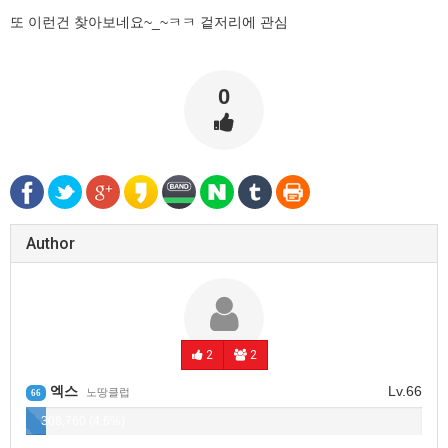
또 이런건 찾아보네요~_~ㅋㅋ 겉저리에 관심
0
Author
2
2
엑스
Lv.66
노땅클럽
66
308,760 (4.6%)