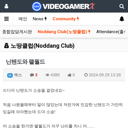
메인
News
Community
종합잡담게시판
Noddang Club(노땅클럽)
Attendance(출
노땅클럽(Noddang Club)
닌텐도와 팰월드
엑스
3
4380
0
2024.09.29 13:28
66
드디어 닌텐도가 소송을 걸었네요~
처음 나왔을때부터 말이 많았는데 저런거에 민감한 닌텐도가 가만히
있길래 의아했는데 드뎌 소송!
머 소송을 한거엔 팰월드가 자꾸 난리를 치니 머.......