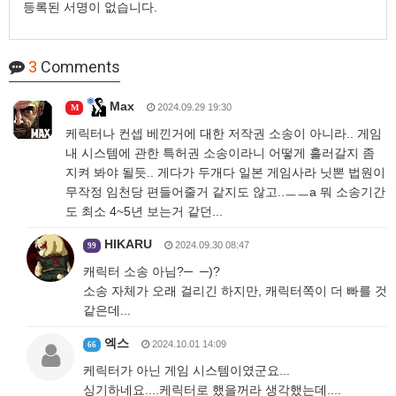
등록된 서명이 없습니다.
3
Comments
Max
2024.09.29 19:30
M
케릭터나 컨셉 베낀거에 대한 저작권 소송이 아니라.. 게임
내 시스템에 관한 특허권 소송이라니 어떻게 흘러갈지 좀
지켜 봐야 될듯.. 게다가 두개다 일본 게임사라 닛뽄 법원이
무작정 임천당 편들어줄거 같지도 않고..ㅡㅡa 뭐 소송기간
도 최소 4~5년 보는거 같던...
HIKARU
2024.09.30 08:47
99
캐릭터 소송 아님?─ ─)?
소송 자체가 오래 걸리긴 하지만, 캐릭터쪽이 더 빠를 것
같은데...
엑스
2024.10.01 14:09
66
케릭터가 아닌 게임 시스템이였군요...
싱기하네요....케릭터로 했을꺼라 생각했는데....