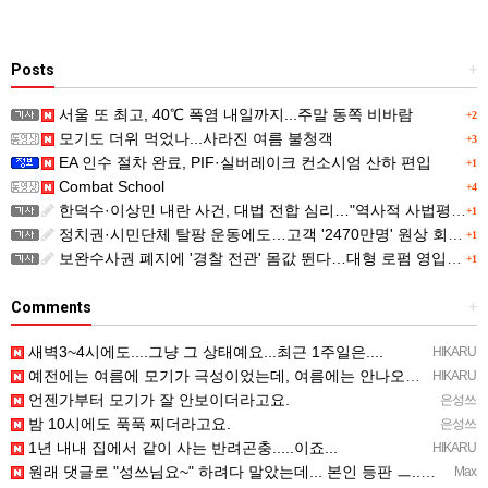
Posts
+
서울 또 최고, 40℃ 폭염 내일까지...주말 동쪽 비바람
+2
모기도 더위 먹었나...사라진 여름 불청객
+3
EA 인수 절차 완료, PIF·실버레이크 컨소시엄 산하 편입
+1
Combat School
+4
한덕수·이상민 내란 사건, 대법 전합 심리…"역사적 사법평가"(종합)
+1
정치권·시민단체 탈팡 운동에도…고객 '2470만명' 원상 회복, "고물가에 돌팡"
+1
보완수사권 폐지에 '경찰 전관' 몸값 뛴다…대형 로펌 영입전쟁
+1
Comments
+
새벽3~4시에도....그냥 그 상태예요...최근 1주일은....
HIKARU
예전에는 여름에 모기가 극성이었는데, 여름에는 안나오는 것 같은.....ㅎ ㅎ)
HIKARU
언젠가부터 모기가 잘 안보이더라고요.
은성쓰
밤 10시에도 푹푹 찌더라고요.
은성쓰
1년 내내 집에서 같이 사는 반려곤충.....이죠...
HIKARU
원래 댓글로 "성쓰님요~" 하려다 말았는데... 본인 등판 ㅡ..ㅡy~
Max