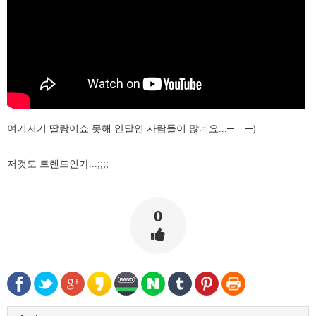
여기저기 딸랑이쇼 못해 안달인 사람들이 많네요...─
─)
저것도 트렌드인가...;;;;
0