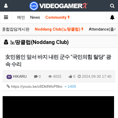
메인
News
Community
종합잡담게시판
Noddang Club(노땅클럽)
Attendance(출
노땅클럽(Noddang Club)
女민원인 앞서 바지 내린 군수 "국민의힘 탈당" 광
속 수리
HIKARU
0
4032
0
2024.09.30 17:40
99
https://youtu.be/z8Dk8WxP8bo
+ 1405