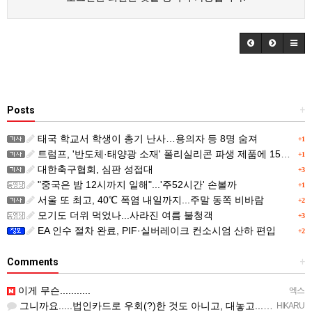
Posts
+
태국 학교서 학생이 총기 난사…용의자 등 8명 숨져
+1
트럼프, '반도체·태양광 소재' 폴리실리콘 파생 제품에 15% 관세...한국 기업도 영향
+1
대한축구협회, 심판 성접대
+3
"중국은 밤 12시까지 일해"...'주52시간' 손볼까
+1
서울 또 최고, 40℃ 폭염 내일까지...주말 동쪽 비바람
+2
모기도 더위 먹었나...사라진 여름 불청객
+3
EA 인수 절차 완료, PIF·실버레이크 컨소시엄 산하 편입
+2
Comments
+
이게 무슨...........
엑스
그니까요.....법인카드로 우회(?)한 것도 아니고, 대놓고...ㅋ ㅋ)
HIKARU