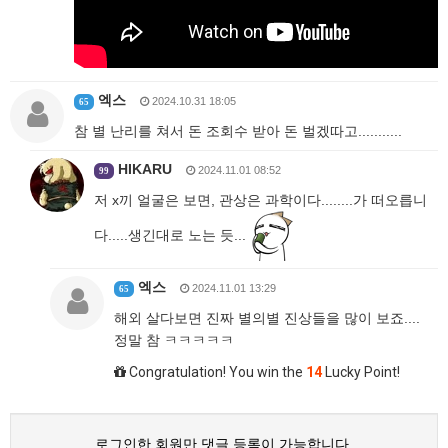
엑스
2024.10.31 18:05
65
참 별 난리를 쳐서 돈 조회수 받아 돈 벌겠따고...........
HIKARU
2024.11.01 08:52
99
저 x끼 얼굴은 보면, 관상은 과학이다........가 떠오릅니
다.....생긴대로 노는 듯...
엑스
2024.11.01 13:29
65
해외 살다보면 진짜 별의별 진상들을 많이 보죠....
정말 참 ㅋㅋㅋㅋㅋ
Congratulation! You win the
14
Lucky Point!
로그인한 회원만 댓글 등록이 가능합니다.