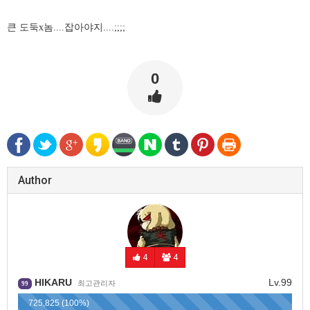
큰 도둑x놈....잡아야지....;;;;
0
Author
4
4
HIKARU
Lv.99
최고관리자
99
725,825 (100%)