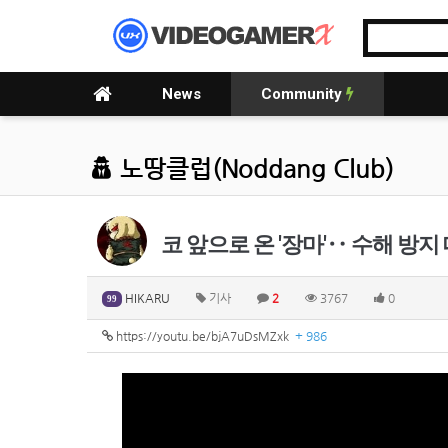
News
Community
노땅클럽(Noddang Club)
코 앞으로 온 '장마'‥ 수해 방지
HIKARU
기사
2
3767
0
99
https://youtu.be/bjA7uDsMZxk
+ 986