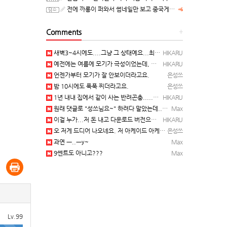
전에 까롱이 퍼와서 썸네일만 보고 중국게임?으로 오해했던
+6
Comments
+
새벽3~4시에도....그냥 그 상태예요...최근 1주일은....
HIKARU
예전에는 여름에 모기가 극성이었는데, 여름에는 안나오는 것 같은.....ㅎ ㅎ)
HIKARU
언젠가부터 모기가 잘 안보이더라고요.
은성쓰
밤 10시에도 푹푹 찌더라고요.
은성쓰
1년 내내 집에서 같이 사는 반려곤충.....이죠...
HIKARU
원래 댓글로 "성쓰님요~" 하려다 말았는데... 본인 등판 ㅡ..ㅡy~
Max
이걸 누가...저 돈 내고 다운로드 버전으로 하냐... 성쓰님이 계셨다!!!...
HIKARU
오 저게 드디어 나오네요. 저 아케이드 아케이브즈 게임 많이 샀는데요 ㅎㅎㅎ
은성쓰
과연 ㅡ..ㅡy~
Max
9쎈트도 아니고???
Max
Lv.99