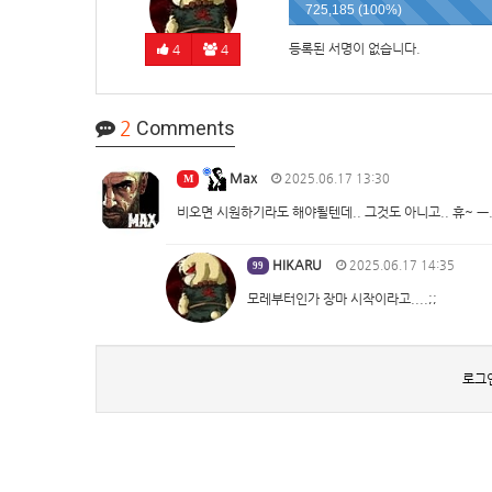
725,185 (100%)
등록된 서명이 없습니다.
4
4
2
Comments
Max
2025.06.17 13:30
M
비오면 시원하기라도 해야될텐데.. 그것도 아니고.. 휴~ ㅡ.
HIKARU
2025.06.17 14:35
99
모레부터인가 장마 시작이라고....;;
로그