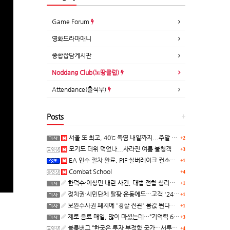
Game Forum
영화드라마애니
종합잡담게시판
Noddang Club(노땅클럽)
Attendance(출석부)
Posts
+
서울 또 최고, 40℃ 폭염 내일까지...주말 동쪽 비바람
+2
모기도 더위 먹었나...사라진 여름 불청객
+3
EA 인수 절차 완료, PIF·실버레이크 컨소시엄 산하 편입
+1
Combat School
+4
한덕수·이상민 내란 사건, 대법 전합 심리…"역사적 사법평가"(종합)
+1
정치권·시민단체 탈팡 운동에도…고객 '2470만명' 원상 회복, "고물가에 돌팡"
+1
보완수사권 폐지에 '경찰 전관' 몸값 뛴다…대형 로펌 영입전쟁
+1
제로 음료 매일, 많이 마셨는데…“기억력 62% 더 빨리 떨어진다
+3
블룸버그 “한국은 투자 부적합 국가…서투른 정책이 투자자에게 트라우마”
+4