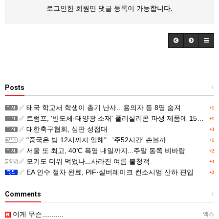
로그인한 회원만 댓글 등록이 가능합니다.
Posts
+
태국 학교서 학생이 총기 난사…용의자 등 8명 숨져
+1
트럼프, '반도체·태양광 소재' 폴리실리콘 파생 제품에 15% 관세...한국 기업도 영향
+1
대한축구협회, 심판 성접대
+3
"중국은 밤 12시까지 일해"...'주52시간' 손볼까
+1
서울 또 최고, 40℃ 폭염 내일까지...주말 동쪽 비바람
+2
모기도 더위 먹었나...사라진 여름 불청객
+3
EA 인수 절차 완료, PIF·실버레이크 컨소시엄 산하 편입
+2
Comments
+
이게 무슨...........
엑스