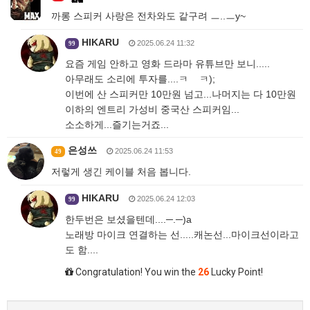
까롱 스피커 사랑은 전차와도 같구려 ㅡ..ㅡy~
HIKARU
2025.06.24 11:32
99
요즘 게임 안하고 영화 드라마 유튜브만 보니.....
아무래도 소리에 투자를....ㅋ ㅋ);
이번에 산 스피커만 10만원 넘고...나머지는 다 10만원
이하의 엔트리 가성비 중국산 스피커임...
소소하게...즐기는거죠...
은성쓰
2025.06.24 11:53
49
저렇게 생긴 케이블 처음 봅니다.
HIKARU
2025.06.24 12:03
99
한두번은 보셨을텐데....─.─)a
노래방 마이크 연결하는 선.....캐논선...마이크선이라고
도 함....
Congratulation! You win the
26
Lucky Point!