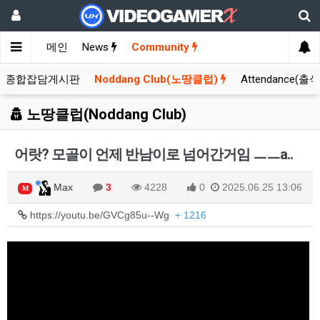
메인
News
Community
종합잡담게시판
Noddang Club(노땅클럽)
Attendance(출
노땅클럽(Noddang Club)
어랏? 모골이 언제 반남이로 넘어간거임 ㅡㅡa..
Max
3
4228
0
2025.06.25 13:06
M
https://youtu.be/GVCg85u--Wg
+ 1216