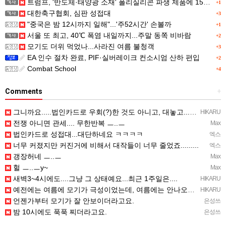
트럼프, '반도체·태양광 소재' 폴리실리콘 파생 제품에 15% 관세...한국 기업도 영향
+1
대한축구협회, 심판 성접대
+3
"중국은 밤 12시까지 일해"...'주52시간' 손볼까
+1
서울 또 최고, 40℃ 폭염 내일까지...주말 동쪽 비바람
+2
모기도 더위 먹었나...사라진 여름 불청객
+3
EA 인수 절차 완료, PIF·실버레이크 컨소시엄 산하 편입
+2
Combat School
+4
Comments
+
그니까요.....법인카드로 우회(?)한 것도 아니고, 대놓고...ㅋ ㅋ)
HIKARU
전쟁 아니면 관세.... 무한반복 ㅡ..ㅡ
Max
법인카드로 성접대...대단하네요 ㅋㅋㅋㅋ
엑스
너무 커졌지만 커진거에 비해서 대작들이 너무 줄었죠.........
엑스
갱장허네 ㅡ..ㅡ
Max
헐 ㅡ..ㅡy~
Max
새벽3~4시에도....그냥 그 상태예요...최근 1주일은....
HIKARU
예전에는 여름에 모기가 극성이었는데, 여름에는 안나오는 것 같은.....ㅎ ㅎ)
HIKARU
언젠가부터 모기가 잘 안보이더라고요.
은성쓰
밤 10시에도 푹푹 찌더라고요.
은성쓰