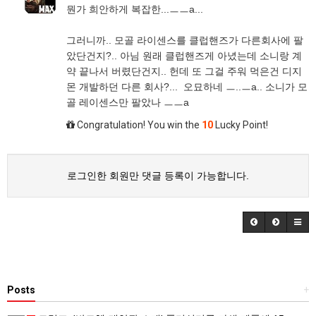
뭔가 희안하게 복잡한...ㅡㅡa...
그러니까.. 모골 라이센스를 클럽핸즈가 다른회사에 팔
았단건지?.. 아님 원래 클럽핸즈게 아녔는데 소니랑 계
약 끝나서 버렸단건지.. 헌데 또 그걸 주워 먹은건 디지
몬 개발하던 다른 회사?... 오묘하네 ㅡ..ㅡa.. 소니가 모
골 레이센스만 팔았나 ㅡㅡa
Congratulation! You win the
10
Lucky Point!
로그인한 회원만 댓글 등록이 가능합니다.
Posts
+