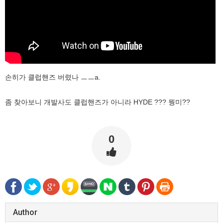
손히가 클럽핸즈 버렸나 ㅡㅡa.
좀 찾아보니 개발사도 클럽핸즈가 아니라 HYDE ??? 뭥미??
0
Author