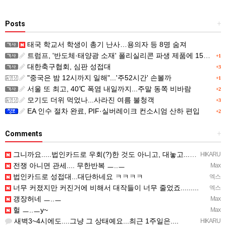
Posts
+
태국 학교서 학생이 총기 난사…용의자 등 8명 숨져
트럼프, '반도체·태양광 소재' 폴리실리콘 파생 제품에 15% 관세...한국 기업도 영향
+1
대한축구협회, 심판 성접대
+3
"중국은 밤 12시까지 일해"...'주52시간' 손볼까
+1
서울 또 최고, 40℃ 폭염 내일까지...주말 동쪽 비바람
+2
모기도 더위 먹었나...사라진 여름 불청객
+3
EA 인수 절차 완료, PIF·실버레이크 컨소시엄 산하 편입
+2
Comments
+
그니까요.....법인카드로 우회(?)한 것도 아니고, 대놓고...ㅋ ㅋ)
HIKARU
전쟁 아니면 관세.... 무한반복 ㅡ..ㅡ
Max
법인카드로 성접대...대단하네요 ㅋㅋㅋㅋ
엑스
너무 커졌지만 커진거에 비해서 대작들이 너무 줄었죠.........
엑스
갱장허네 ㅡ..ㅡ
Max
헐 ㅡ..ㅡy~
Max
새벽3~4시에도....그냥 그 상태예요...최근 1주일은....
HIKARU