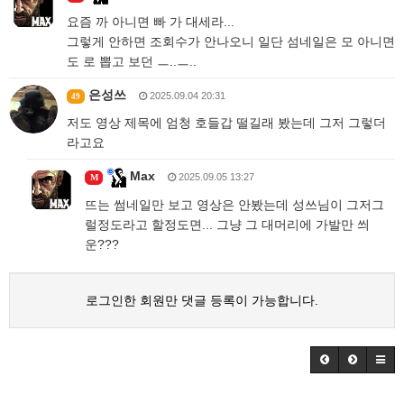
요즘 까 아니면 빠 가 대세라...
그렇게 안하면 조회수가 안나오니 일단 섬네일은 모 아니면
도 로 뽑고 보던 ㅡ..ㅡ..
은성쓰
2025.09.04 20:31
49
저도 영상 제목에 엄청 호들갑 떨길래 봤는데 그저 그렇더
라고요
Max
2025.09.05 13:27
M
뜨는 썸네일만 보고 영상은 안봤는데 성쓰님이 그저그
럴정도라고 할정도면... 그냥 그 대머리에 가발만 씌
운???
로그인한 회원만 댓글 등록이 가능합니다.