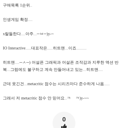
구매목록 1순위..
인생게임 확정....
x랄들한다....아주...─ㅂ
─)y-~
IO Interactive.....대표작은.....히트맨...이죠.........
히트맨....─ㅅ
─) 어설픈 그래픽과 어설픈 조작감과 지루한 액션 반
복...그럼에도 불구하고 계속 만들어내고 있는...히트맨....
근데 웃긴건...metacritic 점수는 시리즈마다 준수하게 나옴.....
그래서 저 metacritic 점수 안 믿어요..ㅋ ㅋ)y-~~
0