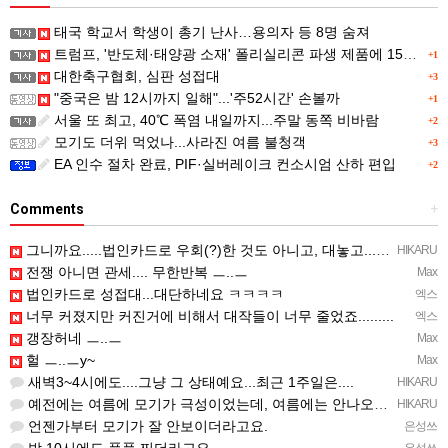
태국 학교서 학생이 총기 난사…용의자 등 8명 숨져
트럼프, '반도체·태양광 소재' 폴리실리콘 파생 제품에 15% 관세...한국 기업도 영향
+1
대한축구협회, 심판 성접대
+3
"중국은 밤 12시까지 일해"...'주52시간' 손볼까
+1
서울 또 최고, 40℃ 폭염 내일까지...주말 동쪽 비바람
+2
모기도 더위 먹었나...사라진 여름 불청객
+3
EA 인수 절차 완료, PIF·실버레이크 컨소시엄 산하 편입
+2
Comments
+
그니까요.....법인카드로 우회(?)한 것도 아니고, 대놓고...ㅋ ㅋ)
HIKARU
전쟁 아니면 관세.... 무한반복 ㅡ..ㅡ
Max
법인카드로 성접대...대단하네요 ㅋㅋㅋㅋ
엑스
너무 커졌지만 커진거에 비해서 대작들이 너무 줄었죠.........
엑스
갱장허네 ㅡ..ㅡ
Max
헐 ㅡ..ㅡy~
Max
새벽3~4시에도....그냥 그 상태예요...최근 1주일은....
HIKARU
예전에는 여름에 모기가 극성이었는데, 여름에는 안나오는 것 같은.....ㅎ ㅎ)
HIKARU
언젠가부터 모기가 잘 안보이더라고요.
은성쓰