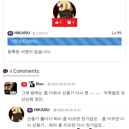
4
4
HIKARU
Lv.99
최고관리자
99
725,625 (100%)
등록된 서명이 없습니다.
4
Comments
Max
2025.09.29 11:52
M
그제 밤에는 좀 더워서 선풍기 다시 튼 ㅡ..ㅡ.. 어젯밤은 또
선선해 졌던..
HIKARU
2025.09.29 11:57
99
선풍기 틀다가 허리 좀 아프면 전기담요....좀 더우면 다
시 선풍기....허리 좀 아프면 다시 전기담요...