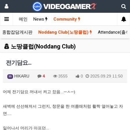
메인
News
Community
종합잡담게시판
Noddang Club(노땅클럽)
Attendance(출
노땅클럽(Noddang Club)
전기담요...
HIKARU
4
3555
0
2025.09.29 11:50
99
어제 전기담요 꺼내서 켜고 잤음...─ㅅ
─)
새벽에 선선해져서 그런지, 창문을 한 여름때처럼 활짝 열어놓고 자
면....
일어나서 머리가 아프던...