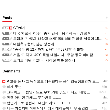
Posts
+
GTA6가....
+1
태국 학교서 학생이 총기 난사…용의자 등 8명 숨져
+1
트럼프, '반도체·태양광 소재' 폴리실리콘 파생 제품에 15% 관세...한국 기업도 영향
+1
대한축구협회, 심판 성접대
+3
"중국은 밤 12시까지 일해"...'주52시간' 손볼까
+1
서울 또 최고, 40℃ 폭염 내일까지...주말 동쪽 비바람
+2
모기도 더위 먹었나...사라진 여름 불청객
+3
Comments
+
광고를 돈 내고 독점으로 해주겠다는 곳이 있을정도인거 보면 어마어마한 게임은 맞는듯 ㅡ..ㅡ... 여태까지 …
Max
이게 무슨...........
엑스
그니까요.....법인카드로 우회(?)한 것도 아니고, 대놓고...ㅋ ㅋ)
HIKARU
전쟁 아니면 관세.... 무한반복 ㅡ..ㅡ
Max
법인카드로 성접대...대단하네요 ㅋㅋㅋㅋ
엑스
너무 커졌지만 커진거에 비해서 대작들이 너무 줄었죠.........
엑스