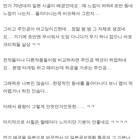
먼가 70년대의 일본 시골이 배경인데요...왜 느낌이 바하4 초반 동네
느낌이 나는지....돌아다니는게 비슷해서 그런지....
그리고 주인공이 여고딩이긴한데....정말 평.범 그 자체로 생겼네
요.... 거기에 초반엔 무서워서 도망 다니다가 무기 하나 잡으니 바로
크리쳐들 살상 ㅋㅋ
전작들이나 다른작품들이랑 비교하자면 주인공 액션이 허접하네
요....분명 타게팅 하고 때리는데 허공을 가르는 주인공....
그래픽은 나쁘진 않슴다...한정적인 동네를 돌아다니다 보니 맵이 막
어렵거나 하진 안슴다...
이래서 용량이 그렇게 안컷던거인듯한........ㅋㅋ
마지막으로 사힐은 할때마다 느끼지만 기분이 안좋네요 ㅋㅋㅋㅋ
먼가 배경을 일본으로 바꾸면서 더 일본공포영화 특유의 그 기분나