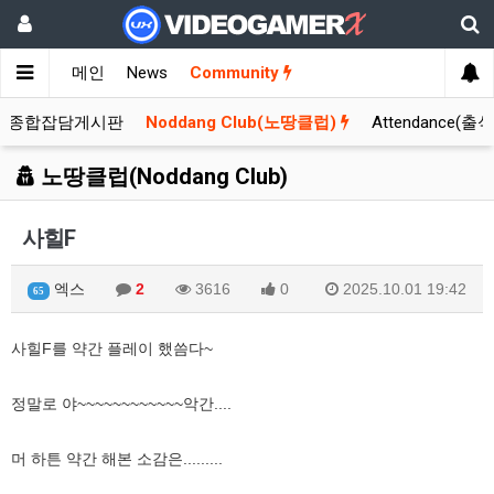
메인
News
Community
종합잡담게시판
Noddang Club(노땅클럽)
Attendance(출
노땅클럽(Noddang Club)
사힐F
엑스
2
3616
0
2025.10.01 19:42
65
사힐F를 약간 플레이 했씀다~
정말로 야~~~~~~~~~~~~악간....
머 하튼 약간 해본 소감은.........