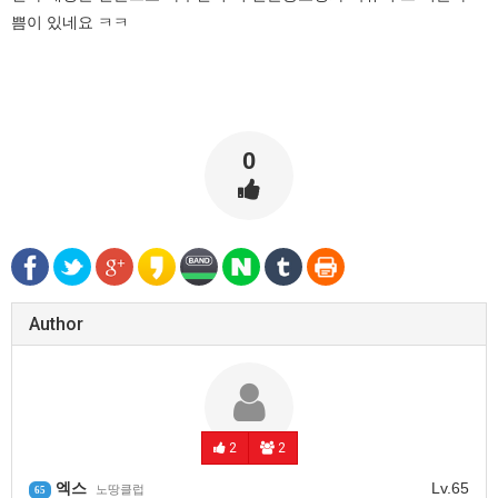
쁨이 있네요 ㅋㅋ
0
Author
2
2
엑스
Lv.65
노땅클럽
65