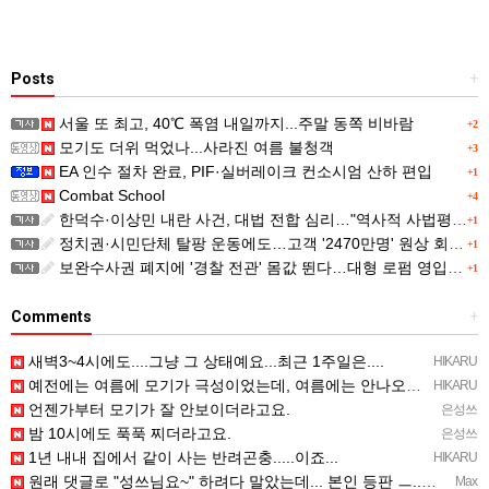
Posts
+
서울 또 최고, 40℃ 폭염 내일까지...주말 동쪽 비바람
+2
모기도 더위 먹었나...사라진 여름 불청객
+3
EA 인수 절차 완료, PIF·실버레이크 컨소시엄 산하 편입
+1
Combat School
+4
한덕수·이상민 내란 사건, 대법 전합 심리…"역사적 사법평가"(종합)
+1
정치권·시민단체 탈팡 운동에도…고객 '2470만명' 원상 회복, "고물가에 돌팡"
+1
보완수사권 폐지에 '경찰 전관' 몸값 뛴다…대형 로펌 영입전쟁
+1
Comments
+
새벽3~4시에도....그냥 그 상태예요...최근 1주일은....
HIKARU
예전에는 여름에 모기가 극성이었는데, 여름에는 안나오는 것 같은.....ㅎ ㅎ)
HIKARU
언젠가부터 모기가 잘 안보이더라고요.
은성쓰
밤 10시에도 푹푹 찌더라고요.
은성쓰
1년 내내 집에서 같이 사는 반려곤충.....이죠...
HIKARU
원래 댓글로 "성쓰님요~" 하려다 말았는데... 본인 등판 ㅡ..ㅡy~
Max