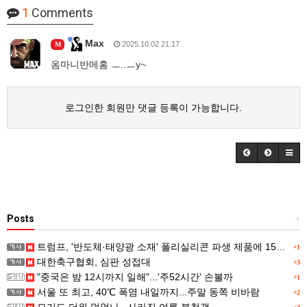
1
Comments
Max
2025.10.02 21:17
M
옴마니반메홈 ㅡ..ㅡy~
로그인한 회원만 댓글 등록이 가능합니다.
Posts
+
트럼프, '반도체·태양광 소재' 폴리실리콘 파생 제품에 15% 관세...한국 기업도 영향
+1
대한축구협회, 심판 성접대
+3
"중국은 밤 12시까지 일해"...'주52시간' 손볼까
+1
서울 또 최고, 40℃ 폭염 내일까지...주말 동쪽 비바람
+2
모기도 더위 먹었나...사라진 여름 불청객