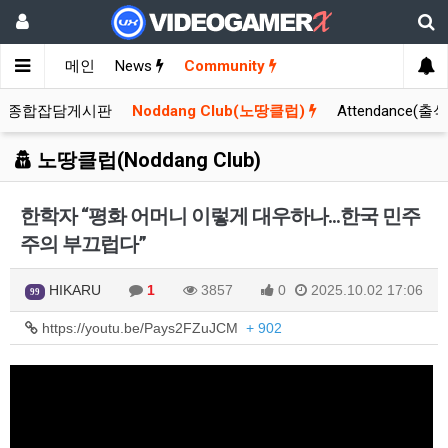
메인
News
Community
종합잡담게시판
Noddang Club(노땅클럽)
Attendance(출
노땅클럽(Noddang Club)
한학자 “평화 어머니 이렇게 대우하나...한국 민주
주의 부끄럽다”
HIKARU
1
3857
0
2025.10.02 17:06
99
https://youtu.be/Pays2FZuJCM
+ 902