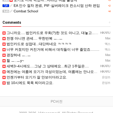
+3
EA 인수 절차 완료, PIF·실버레이크 컨소시엄 산하 편입
+2
Combat School
+4
Comments
+
그니까요.....법인카드로 우회(?)한 것도 아니고, 대놓고...ㅋ ㅋ)
HIKARU
전쟁 아니면 관세.... 무한반복 ㅡ..ㅡ
Max
법인카드로 성접대...대단하네요 ㅋㅋㅋㅋ
엑스
너무 커졌지만 커진거에 비해서 대작들이 너무 줄었죠.........
엑스
갱장허네 ㅡ..ㅡ
Max
헐 ㅡ..ㅡy~
Max
새벽3~4시에도....그냥 그 상태예요...최근 1주일은....
HIKARU
예전에는 여름에 모기가 극성이었는데, 여름에는 안나오는 것 같은.....ㅎ ㅎ)
HIKARU
언젠가부터 모기가 잘 안보이더라고요.
은성쓰
밤 10시에도 푹푹 찌더라고요.
은성쓰
PC버전
2000-2026, VideogamerX. All Rights Reserved.