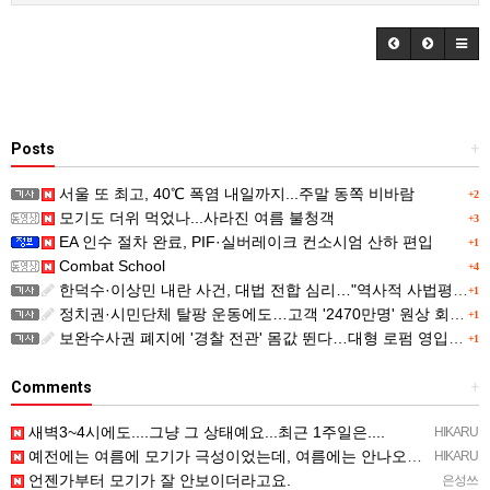
Posts
+
서울 또 최고, 40℃ 폭염 내일까지...주말 동쪽 비바람
+2
모기도 더위 먹었나...사라진 여름 불청객
+3
EA 인수 절차 완료, PIF·실버레이크 컨소시엄 산하 편입
+1
Combat School
+4
한덕수·이상민 내란 사건, 대법 전합 심리…"역사적 사법평가"(종합)
+1
정치권·시민단체 탈팡 운동에도…고객 '2470만명' 원상 회복, "고물가에 돌팡"
+1
보완수사권 폐지에 '경찰 전관' 몸값 뛴다…대형 로펌 영입전쟁
+1
Comments
+
새벽3~4시에도....그냥 그 상태예요...최근 1주일은....
HIKARU
예전에는 여름에 모기가 극성이었는데, 여름에는 안나오는 것 같은.....ㅎ ㅎ)
HIKARU
언젠가부터 모기가 잘 안보이더라고요.
은성쓰