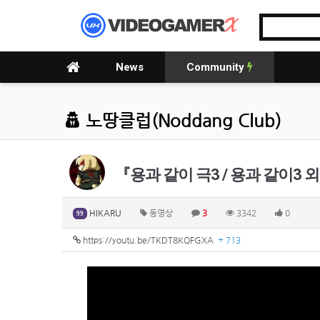
News
Community
노땅클럽(Noddang Club)
『용과 같이 극3 / 용과 같이3 
HIKARU
동영상
3
3342
0
99
https://youtu.be/TKDT8KQFGXA
+ 713