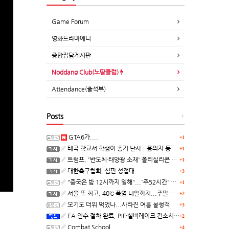
Game Forum
영화드라마애니
종합잡담게시판
Noddang Club(노땅클럽)
Attendance(출석부)
Posts
+
GTA6가....
+1
태국 학교서 학생이 총기 난사…용의자 등 8명 숨져
+1
트럼프, '반도체·태양광 소재' 폴리실리콘 파생 제품에 15% 관세...한국 기업도 영향
+1
대한축구협회, 심판 성접대
+3
"중국은 밤 12시까지 일해"...'주52시간' 손볼까
+1
서울 또 최고, 40℃ 폭염 내일까지...주말 동쪽 비바람
+2
모기도 더위 먹었나...사라진 여름 불청객
+3
EA 인수 절차 완료, PIF·실버레이크 컨소시엄 산하 편입
+2
Combat School
+4