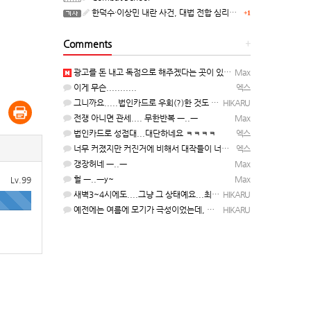
한덕수·이상민 내란 사건, 대법 전합 심리…"역사적 사법평가"(종합)
+1
Comments
+
광고를 돈 내고 독점으로 해주겠다는 곳이 있을정도인거 보면 어마어마한 게임은 맞는듯 ㅡ..ㅡ... 여태까지 …
Max
이게 무슨...........
엑스
그니까요.....법인카드로 우회(?)한 것도 아니고, 대놓고...ㅋ ㅋ)
HIKARU
전쟁 아니면 관세.... 무한반복 ㅡ..ㅡ
Max
법인카드로 성접대...대단하네요 ㅋㅋㅋㅋ
엑스
너무 커졌지만 커진거에 비해서 대작들이 너무 줄었죠.........
엑스
갱장허네 ㅡ..ㅡ
Max
헐 ㅡ..ㅡy~
Max
Lv.99
새벽3~4시에도....그냥 그 상태예요...최근 1주일은....
HIKARU
예전에는 여름에 모기가 극성이었는데, 여름에는 안나오는 것 같은.....ㅎ ㅎ)
HIKARU