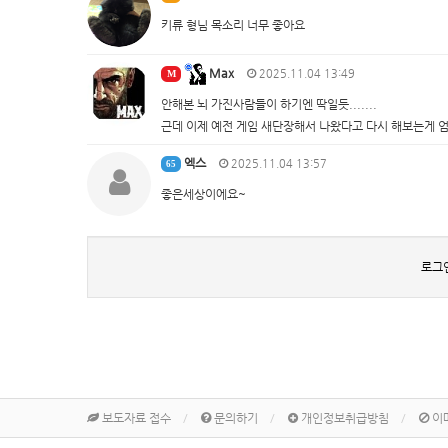
키류 형님 목소리 너무 좋아요
Max
2025.11.04 13:49
M
안해본 뇌 가진사람들이 하기엔 딱일듯.......
근데 이제 예전 게임 새단장해서 나왔다고 다시 해보는게 엄두가
엑스
2025.11.04 13:57
65
좋은세상이에요~
로그
보도자료 접수
문의하기
개인정보취급방침
이