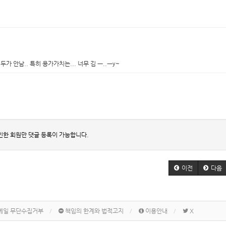
 안남.. 특히 용가가치는... 너무 김 ㅡ..ㅡy~
인한 회원만 댓글 등록이 가능합니다.
이전
다음
메일 무단수집거부
책임의 한계와 법적고지
이용안내
X