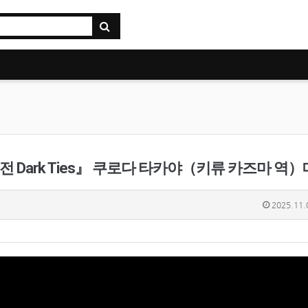
외전 Dark Ties』 쿠로다 타카야（키류 카즈마 역）
2025.11.