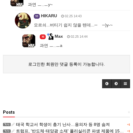
과연 ㅡ..ㅡy~
HIKARU
02.25 14:43
99
모르쇠...버티기 쉽지 않을 텐데...─ ─)y-~
Max
02.25 14:44
M
과연 ㅡ..ㅡa
로그인한 회원만 댓글 등록이 가능합니다.
Posts
+
태국 학교서 학생이 총기 난사…용의자 등 8명 숨져
+1
트럼프, '반도체·태양광 소재' 폴리실리콘 파생 제품에 15% 관세...한국 기업도 영향
+1