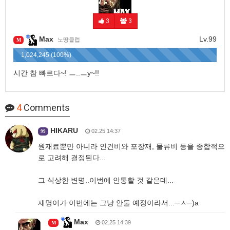
3
3
Max
Lv.99
노땅클럽
M
1,024,245 (100%)
시간 참 빠르다~! ㅡ..ㅡy~!!
4
Comments
HIKARU
02.25 14:37
99
원재료뿐만 아니라 인건비와 포장재, 물류비 등을 종합적으
로 고려해 결정된다...
그 식상한 변명..이번에 안통할 것 같은데...
재명이가 이번에는 그냥 안둘 예정이라서...─ㅅ─)a
Max
02.25 14:39
M