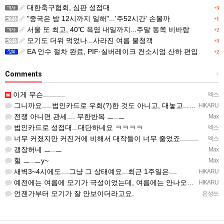
대한축구협회, 심판 성접대
+3
"중국은 밤 12시까지 일해"...'주52시간' 손볼까
+1
서울 또 최고, 40℃ 폭염 내일까지...주말 동쪽 비바람
+2
모기도 더위 먹었나...사라진 여름 불청객
+3
EA 인수 절차 완료, PIF·실버레이크 컨소시엄 산하 편입
+2
Comments
+
이게 무슨...........
엑스
그니까요.....법인카드로 우회(?)한 것도 아니고, 대놓고...ㅋ ㅋ)
HIKARU
전쟁 아니면 관세.... 무한반복 ㅡ..ㅡ
Max
법인카드로 성접대...대단하네요 ㅋㅋㅋㅋ
엑스
너무 커졌지만 커진거에 비해서 대작들이 너무 줄었죠.........
엑스
갱장허네 ㅡ..ㅡ
Max
헐 ㅡ..ㅡy~
Max
새벽3~4시에도....그냥 그 상태예요...최근 1주일은....
HIKARU
예전에는 여름에 모기가 극성이었는데, 여름에는 안나오는 것 같은.....ㅎ ㅎ)
HIKARU
언젠가부터 모기가 잘 안보이더라고요.
은성쓰