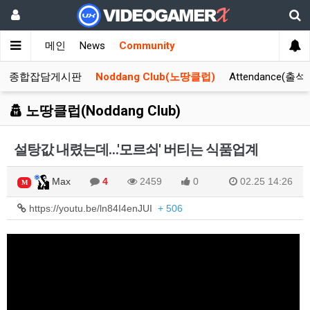
메인
News
Community
종합잡담게시판
Noddang Club(노땅클럽)
Attendance(출석
노땅클럽(Noddang Club)
설탕값 내렸는데…'모르쇠' 버티는 식품업계
Max
4
2459
0
02.25 14:26
M
https://youtu.be/ln84I4enJUI
+ 506