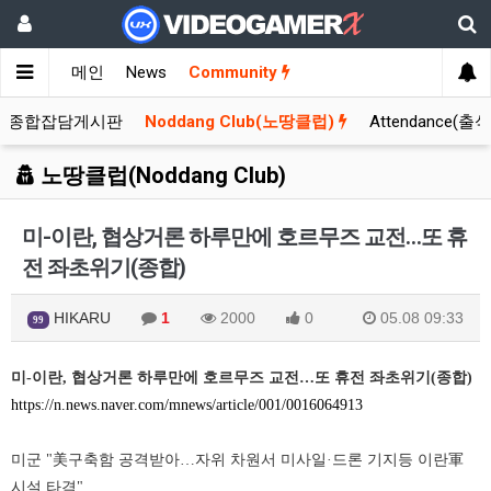
메인
News
Community
종합잡담게시판
Noddang Club(노땅클럽)
Attendance(출
노땅클럽(Noddang Club)
미-이란, 협상거론 하루만에 호르무즈 교전…또 휴
전 좌초위기(종합)
HIKARU
1
2000
0
05.08 09:33
99
미-이란, 협상거론 하루만에 호르무즈 교전…또 휴전 좌초위기(종합)
https://n.news.naver.com/mnews/article/001/0016064913
미군 "美구축함 공격받아…자위 차원서 미사일·드론 기지등 이란軍
시설 타격"