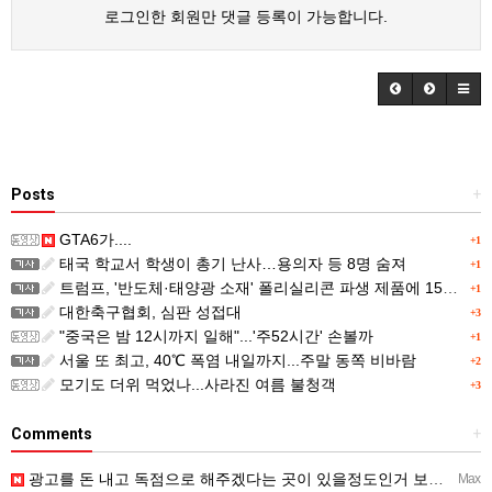
로그인한 회원만 댓글 등록이 가능합니다.
Posts
+
GTA6가....
+1
태국 학교서 학생이 총기 난사…용의자 등 8명 숨져
+1
트럼프, '반도체·태양광 소재' 폴리실리콘 파생 제품에 15% 관세...한국 기업도 영향
+1
대한축구협회, 심판 성접대
+3
"중국은 밤 12시까지 일해"...'주52시간' 손볼까
+1
서울 또 최고, 40℃ 폭염 내일까지...주말 동쪽 비바람
+2
모기도 더위 먹었나...사라진 여름 불청객
+3
Comments
+
광고를 돈 내고 독점으로 해주겠다는 곳이 있을정도인거 보면 어마어마한 게임은 맞는듯 ㅡ..ㅡ... 게다가 요…
Max