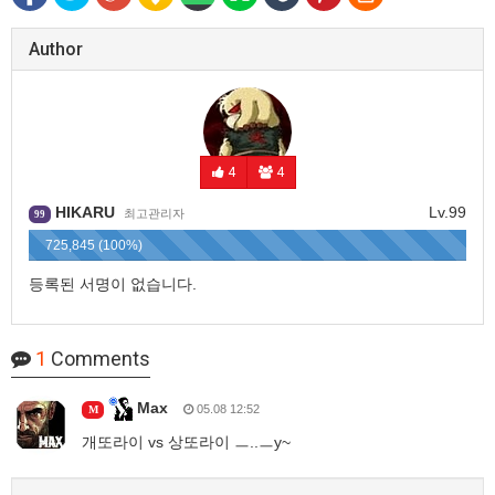
Author
4
4
HIKARU
Lv.99
최고관리자
99
725,845 (100%)
등록된 서명이 없습니다.
1
Comments
Max
05.08 12:52
M
개또라이 vs 상또라이 ㅡ..ㅡy~