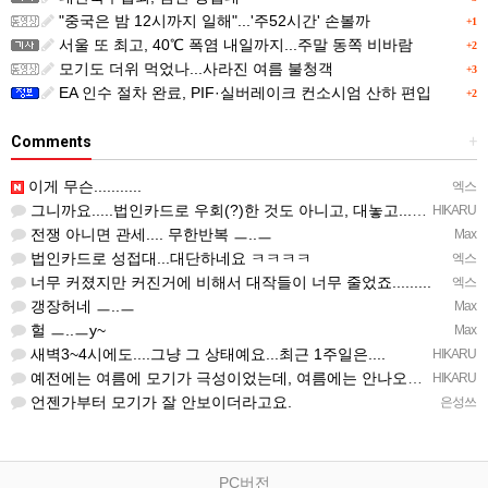
"중국은 밤 12시까지 일해"...'주52시간' 손볼까
+1
서울 또 최고, 40℃ 폭염 내일까지...주말 동쪽 비바람
+2
모기도 더위 먹었나...사라진 여름 불청객
+3
EA 인수 절차 완료, PIF·실버레이크 컨소시엄 산하 편입
+2
Comments
+
이게 무슨...........
엑스
그니까요.....법인카드로 우회(?)한 것도 아니고, 대놓고...ㅋ ㅋ)
HIKARU
전쟁 아니면 관세.... 무한반복 ㅡ..ㅡ
Max
법인카드로 성접대...대단하네요 ㅋㅋㅋㅋ
엑스
너무 커졌지만 커진거에 비해서 대작들이 너무 줄었죠.........
엑스
갱장허네 ㅡ..ㅡ
Max
헐 ㅡ..ㅡy~
Max
새벽3~4시에도....그냥 그 상태예요...최근 1주일은....
HIKARU
예전에는 여름에 모기가 극성이었는데, 여름에는 안나오는 것 같은.....ㅎ ㅎ)
HIKARU
언젠가부터 모기가 잘 안보이더라고요.
은성쓰
PC버전