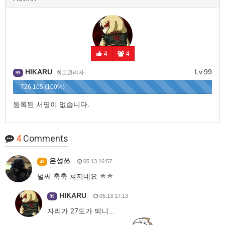
4
4
HIKARU
Lv.99
최고관리자
99
726,105 (100%)
등록된 서명이 없습니다.
4
Comments
은성쓰
05.13 16:57
49
벌써 축축 쳐지네요 ㅎㅎ
HIKARU
05.13 17:13
99
자리가 27도가 되니...