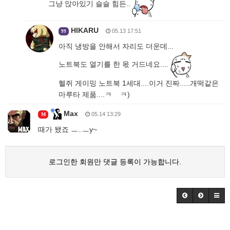
그냥 앉아있기 슬슬 힘든..
HIKARU
05.13 17:51
99
아직 냉방을 안해서 자리도 더운데...
노트북도 열기를 한 몫 거드네요....
헬쥐 게이밍 노트북 1세대....이거 진짜.....개떡같은
마루타 제품....ㅋ ㅋ)
Max
05.14 13:29
M
때가 됐죠 ㅡ..ㅡy~
로그인한 회원만 댓글 등록이 가능합니다.