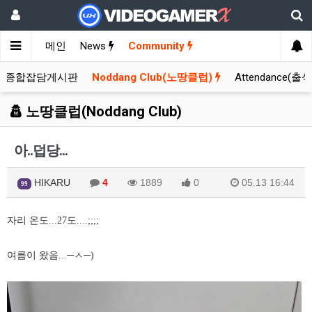
메인
News
Community
종합잡담게시판
Noddang Club(노땅클럽)
Attendance(출
노땅클럽(Noddang Club)
아..덥당...
HIKARU
4
1889
0
05.13 16:44
99
자리 온도...27도....;;;;
여름이 왔음...─ㅅ
─)