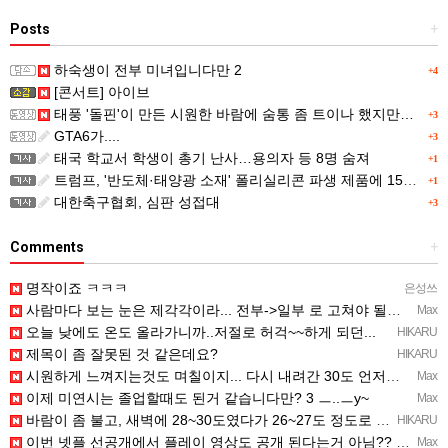
Posts
+
하숙생이 전부 미녀입니다만 2
+4
[콘서트] 아이브
태풍 '돌핀'이 만든 시원한 바람에 숨통 좀 트이나 했지만…
+3
GTA6가....
+3
태국 학교서 학생이 총기 난사…용의자 등 8명 숨져
+1
트럼프, '반도체·태양광 소재' 폴리실리콘 파생 제품에 15% 관세...한국 기업도 영향
+1
대한축구협회, 심판 성접대
+3
Comments
+
명작이죠 ㅋㅋㅋ
은성쓰
사람마다 보는 눈은 제각각이라... 전부->일부 로 고쳐야 될듯 ㅡ..ㅡy~
Max
오늘 낮에도 온도 올라가니까..저절로 허걱~~하게 되던...
HIKARU
제목이 좀 잘못된 것 같은데요?
HIKARU
시원하게 느껴지는것도 며칠이지... 다시 내려간 30도 언저리 온도에 적응되면 고대로 다시 더움..
Max
이제 미연시는 졸업할때도 된거 같습니다만? 3 ㅡ..ㅡy~
Max
바람이 좀 불고, 새벽에 28~30도였다가 26~27도 정도로 내려감...─ ─)a
HIKARU
이번 넷플 선공개에서 플레이 영상도 공개 된다는거 아님?? ㅡㅡa
Max