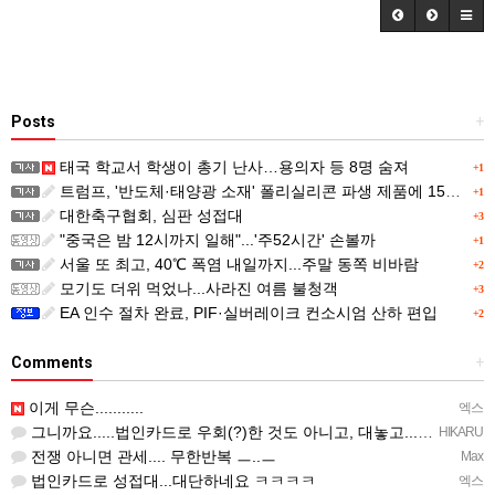
Posts
+
태국 학교서 학생이 총기 난사…용의자 등 8명 숨져
+1
트럼프, '반도체·태양광 소재' 폴리실리콘 파생 제품에 15% 관세...한국 기업도 영향
+1
대한축구협회, 심판 성접대
+3
"중국은 밤 12시까지 일해"...'주52시간' 손볼까
+1
서울 또 최고, 40℃ 폭염 내일까지...주말 동쪽 비바람
+2
모기도 더위 먹었나...사라진 여름 불청객
+3
EA 인수 절차 완료, PIF·실버레이크 컨소시엄 산하 편입
+2
Comments
+
이게 무슨...........
엑스
그니까요.....법인카드로 우회(?)한 것도 아니고, 대놓고...ㅋ ㅋ)
HIKARU
전쟁 아니면 관세.... 무한반복 ㅡ..ㅡ
Max
법인카드로 성접대...대단하네요 ㅋㅋㅋㅋ
엑스