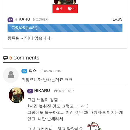
4
4
HIKARU
Lv.99
최고관리자
99
725,625 (100%)
등록된 서명이 없습니다.
6
Comments
엑스
05.30 14:45
65
귀찮으니까 안하는거죠 ㅋㅋ
HIKARU
05.30 18:07
99
그런 느낌이 강함...
1시간 늦춰진 것도 그렇고...─ㅅ─)
그럼에도 불구하고....이런 경우 화 내봤자 얻어지는게
없고, 나만 손해라서..
그냥 그러려니....하고 말았네요...