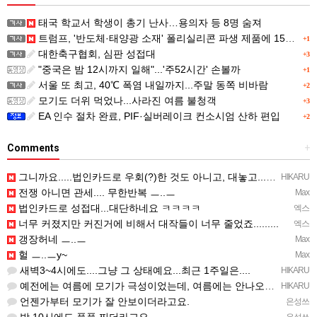
태국 학교서 학생이 총기 난사…용의자 등 8명 숨져
트럼프, '반도체·태양광 소재' 폴리실리콘 파생 제품에 15% 관세...한국 기업도 영향
+1
대한축구협회, 심판 성접대
+3
"중국은 밤 12시까지 일해"...'주52시간' 손볼까
+1
서울 또 최고, 40℃ 폭염 내일까지...주말 동쪽 비바람
+2
모기도 더위 먹었나...사라진 여름 불청객
+3
EA 인수 절차 완료, PIF·실버레이크 컨소시엄 산하 편입
+2
Comments
+
그니까요.....법인카드로 우회(?)한 것도 아니고, 대놓고...ㅋ ㅋ)
HIKARU
전쟁 아니면 관세.... 무한반복 ㅡ..ㅡ
Max
법인카드로 성접대...대단하네요 ㅋㅋㅋㅋ
엑스
너무 커졌지만 커진거에 비해서 대작들이 너무 줄었죠.........
엑스
갱장허네 ㅡ..ㅡ
Max
헐 ㅡ..ㅡy~
Max
새벽3~4시에도....그냥 그 상태예요...최근 1주일은....
HIKARU
예전에는 여름에 모기가 극성이었는데, 여름에는 안나오는 것 같은.....ㅎ ㅎ)
HIKARU
언젠가부터 모기가 잘 안보이더라고요.
은성쓰