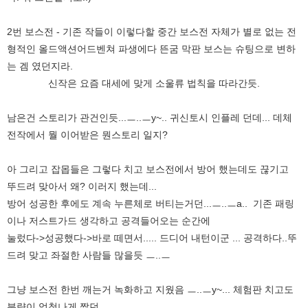
2번 보스전 - 기존 작들이 이렇다할 중간 보스전 자체가 별로 없는 전
형적인 올드액션어드벤쳐 파생에다 뜬굼 막판 보스는 슈팅으로 변하
는 겜 였던지라.
신작은 요즘 대세에 맞게 소울류 법칙을 따라간듯.
남은건 스토리가 관건인듯...ㅡ..ㅡy~.. 귀신토시 인플레 던데... 데체
전작에서 뭘 이어받은 뭔스토리 일지?
아 그리고 잡몹들은 그렇다 치고 보스전에서 방어 했는데도 끊기고
뚜드려 맞아서 왜? 이러지 했는데...
방어 성공한 후에도 계속 누른체로 버티는거던...ㅡ..ㅡa.. 기존 패링
이나 저스트가드 생각하고 공격들어오는 순간에
눌렀다->성공했다->바로 떼면서..... 드디어 내턴이군 ... 공격하다..뚜
드려 맞고 좌절한 사람들 많을듯 ㅡ..ㅡ
그냥 보스전 한번 깨는거 녹화하고 지웠음 ㅡ..ㅡy~... 체험판 치고도
분량이 엄청나게 짧던...