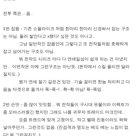
전투 쪽은....음..
1번 잡몸 - 기존 소울라이크 처럼 한마리 한마리 신경써서 잡는 구조
는 아님. 둘러 쌓인다고 x됐다! 싶은 것도 아니고..
그냥 일반적인 잡몹인데 그렇다고 또 전작들처럼 호쾌하게
잡고 넘어가는 구조도 아님.
뭐 전작도 시리즈 마다 다 연쇄일섬이 쉽게 되는 건 아녔지
만.. 이번작은 아예 그런구조는 아닌듯. (본작에서 스킬 올리면 달라
질지도..)
뭔가 연쇄 절기 같은건 있던.. 기술 걸리면 한놈 처리하고 다
음놈 타겟으로 옮겨서 푹~푹~!...촥~촥 아님! 푹~푹임..
2번 손맛 - 좀 많이 밋밋함... 뭐 전작들이 구시대 유물이라 이펙트가
좀 오바스러웠긴 했지만 그래도 나름 귀무자 트레이드 마크인데...
요즘 트렌드에 맞게 고쳤어도, 막고 벨떼 진동이라도 팍팍
넣어주던가.. 그런것도 없음. (진검객과 명도는 베도 베는 느낌이 없
다! 뭐 그런걸지도..)