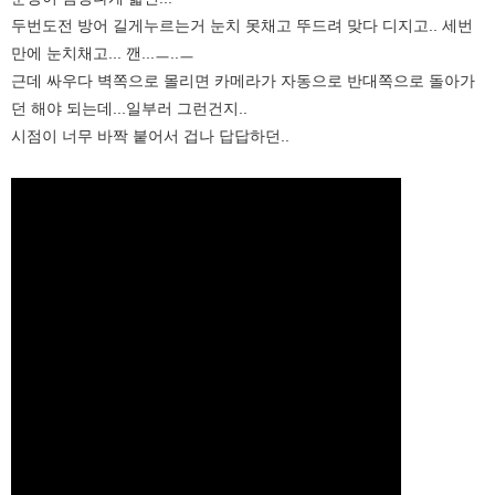
두번도전 방어 길게누르는거 눈치 못채고 뚜드려 맞다 디지고.. 세번
만에 눈치채고... 깬...ㅡ..ㅡ
근데 싸우다 벽쪽으로 몰리면 카메라가 자동으로 반대쪽으로 돌아가
던 해야 되는데...일부러 그런건지..
시점이 너무 바짝 붙어서 겁나 답답하던..