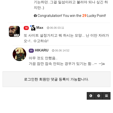
기는하던..그걸 일섬이라고 불러야 되나 싶긴 하
지만..)
Congratulation! You win the
29
Lucky Point!
Max
06.06 03:11
M
또 사이트 설정가지고 뭐 하시는 모양... 난 이만 자러가
오~!.. 수고하슈!
HIKARU
06.06 14:52
99
아무 것도 안했음..
가끔 잠깐 접속 안되는 경우가 있기는 함...─ ─)a
로그인한 회원만 댓글 등록이 가능합니다.