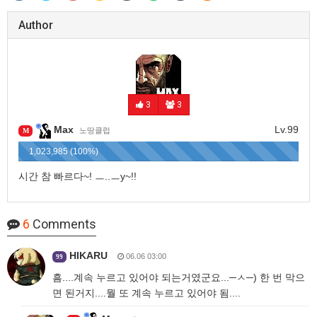
Author
3
3
Max
Lv.99
노땅클럽
M
1,023,985 (100%)
시간 참 빠르다~! ㅡ..ㅡy~!!
6
Comments
HIKARU
06.06 03:00
99
흠....계속 누르고 있어야 되는거였군요...─ㅅ─) 한 번 막으
면 된거지....뭘 또 계속 누르고 있어야 됨....