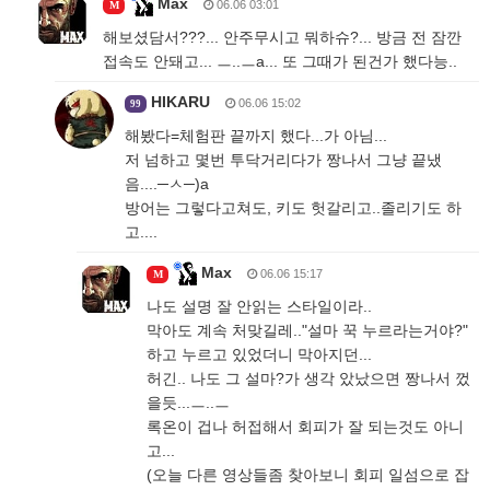
Max
06.06 03:01
M
해보셨담서???... 안주무시고 뭐하슈?... 방금 전 잠깐
접속도 안돼고... ㅡ..ㅡa... 또 그때가 된건가 했다능..
HIKARU
06.06 15:02
99
해봤다=체험판 끝까지 했다...가 아님...
저 넘하고 몇번 투닥거리다가 짱나서 그냥 끝냈
음....─ㅅ─)a
방어는 그렇다고쳐도, 키도 헛갈리고..졸리기도 하
고....
Max
06.06 15:17
M
나도 설명 잘 안읽는 스타일이라..
막아도 계속 처맞길레.."설마 꾹 누르라는거야?"
하고 누르고 있었더니 막아지던...
허긴.. 나도 그 설마?가 생각 았났으면 짱나서 껐
을듯...ㅡ..ㅡ
록온이 겁나 허접해서 회피가 잘 되는것도 아니
고...
(오늘 다른 영상들좀 찾아보니 회피 일섬으로 잡