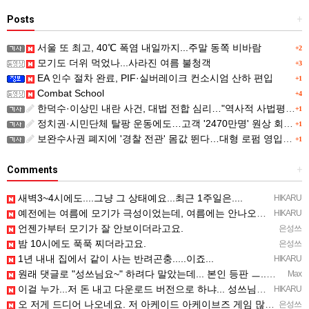
Posts
+
서울 또 최고, 40℃ 폭염 내일까지...주말 동쪽 비바람
+2
모기도 더위 먹었나...사라진 여름 불청객
+3
EA 인수 절차 완료, PIF·실버레이크 컨소시엄 산하 편입
+1
Combat School
+4
한덕수·이상민 내란 사건, 대법 전합 심리…"역사적 사법평가"(종합)
+1
정치권·시민단체 탈팡 운동에도…고객 '2470만명' 원상 회복, "고물가에 돌팡"
+1
보완수사권 폐지에 '경찰 전관' 몸값 뛴다…대형 로펌 영입전쟁
+1
Comments
+
새벽3~4시에도....그냥 그 상태예요...최근 1주일은....
HIKARU
예전에는 여름에 모기가 극성이었는데, 여름에는 안나오는 것 같은.....ㅎ ㅎ)
HIKARU
언젠가부터 모기가 잘 안보이더라고요.
은성쓰
밤 10시에도 푹푹 찌더라고요.
은성쓰
1년 내내 집에서 같이 사는 반려곤충.....이죠...
HIKARU
원래 댓글로 "성쓰님요~" 하려다 말았는데... 본인 등판 ㅡ..ㅡy~
Max
이걸 누가...저 돈 내고 다운로드 버전으로 하냐... 성쓰님이 계셨다!!!...
HIKARU
오 저게 드디어 나오네요. 저 아케이드 아케이브즈 게임 많이 샀는데요 ㅎㅎㅎ
은성쓰