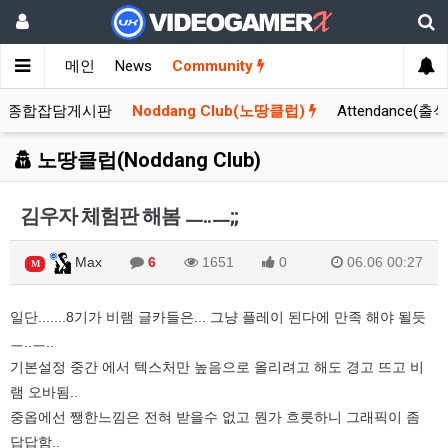
메인
News
Community
종합잡담게시판
Noddang Club(노땅클럽)
Attendance(출
노땅클럽(Noddang Club)
김우자 체험판 해봄 ㅡ..ㅡ;;
Max
6
1651
0
06.06 00:27
M
일단.......8기가 비램 글카들은... 그냥 플레이 된다에 만족 해야 될듯
ㅡ..ㅡ..
기본설정 중간 에서 텍스처만 높음으로 올리려고 해도 경고 뜨고 비
램 오바됨..
중옵에선 쨍한느낌은 전혀 받을수 없고 뭔가 흐릇하니 그래픽이 좀
답답함..