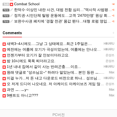
Combat School
+4
한덕수·이상민 내란 사건, 대법 전합 심리…"역사적 사법평가"(종합)
+1
정치권·시민단체 탈팡 운동에도…고객 '2470만명' 원상 회복, "고물가에 돌팡"
+1
보완수사권 폐지에 '경찰 전관' 몸값 뛴다…대형 로펌 영입전쟁
+1
Comments
+
새벽3~4시에도....그냥 그 상태예요...최근 1주일은....
HIKARU
예전에는 여름에 모기가 극성이었는데, 여름에는 안나오는 것 같은.....ㅎ ㅎ)
HIKARU
언젠가부터 모기가 잘 안보이더라고요.
은성쓰
밤 10시에도 푹푹 찌더라고요.
은성쓰
1년 내내 집에서 같이 사는 반려곤충.....이죠...
HIKARU
원래 댓글로 "성쓰님요~" 하려다 말았는데... 본인 등판 ㅡ..ㅡy~
Max
이걸 누가...저 돈 내고 다운로드 버전으로 하냐... 성쓰님이 계셨다!!!...
HIKARU
오 저게 드디어 나오네요. 저 아케이드 아케이브즈 게임 많이 샀는데요 ㅎㅎㅎ
은성쓰
과연 ㅡ..ㅡy~
Max
9쎈트도 아니고???
Max
PC버전