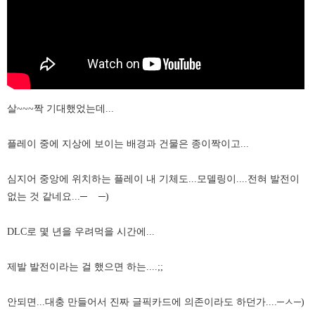
살~~~짝 기대했었는데...
플레이 중에 지상에 보이는 배경과 건물은 종이짝이고...
심지어 중앙에 위치하는 플레이 내 기체도...모델링이....전혀 발전이
없는 것 같네요...─
─)
DLC로 몇 년을 우려먹을 시간에...
제발 발전이라는 걸 했으면 하는....;;
안되면...대충 만들어서 진짜 글픽카드에 의존이라도 하던가....─ㅅ
─)