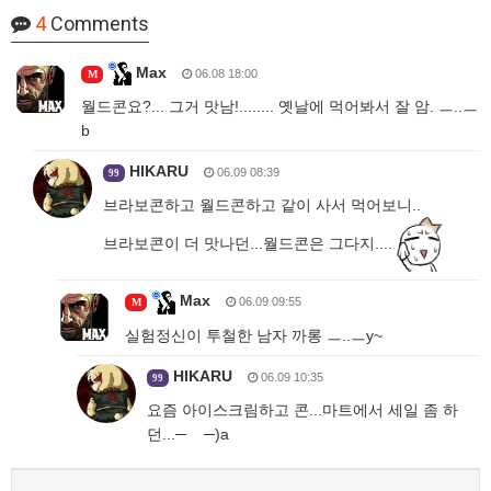
4
Comments
Max
06.08 18:00
M
월드콘요?... 그거 맛남!........ 옛날에 먹어봐서 잘 암. ㅡ..ㅡ
b
HIKARU
06.09 08:39
99
브라보콘하고 월드콘하고 같이 사서 먹어보니..
브라보콘이 더 맛나던...월드콘은 그다지....
Max
06.09 09:55
M
실험정신이 투철한 남자 까롱 ㅡ..ㅡy~
HIKARU
06.09 10:35
99
요즘 아이스크림하고 콘...마트에서 세일 좀 하
던...─ ─)a