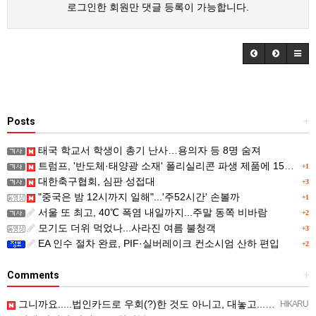
로그인한 회원만 댓글 등록이 가능합니다.
Posts
+
태국 학교서 학생이 총기 난사…용의자 등 8명 숨져
트럼프, '반도체·태양광 소재' 폴리실리콘 파생 제품에 15% 관세...한국 기업도 영향
+1
대한축구협회, 심판 성접대
+3
"중국은 밤 12시까지 일해"...'주52시간' 손볼까
+1
서울 또 최고, 40℃ 폭염 내일까지...주말 동쪽 비바람
+2
모기도 더위 먹었나...사라진 여름 불청객
+3
EA 인수 절차 완료, PIF·실버레이크 컨소시엄 산하 편입
+2
Comments
+
그니까요.....법인카드로 우회(?)한 것도 아니고, 대놓고...ㅋ ㅋ)
HIKARU