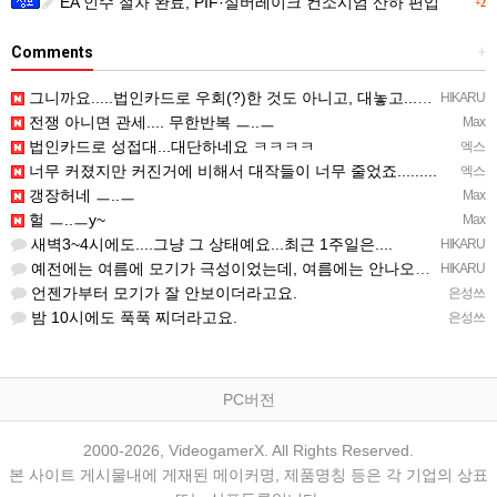
EA 인수 절차 완료, PIF·실버레이크 컨소시엄 산하 편입
+2
Comments
+
그니까요.....법인카드로 우회(?)한 것도 아니고, 대놓고...ㅋ ㅋ)
HIKARU
전쟁 아니면 관세.... 무한반복 ㅡ..ㅡ
Max
법인카드로 성접대...대단하네요 ㅋㅋㅋㅋ
엑스
너무 커졌지만 커진거에 비해서 대작들이 너무 줄었죠.........
엑스
갱장허네 ㅡ..ㅡ
Max
헐 ㅡ..ㅡy~
Max
새벽3~4시에도....그냥 그 상태예요...최근 1주일은....
HIKARU
예전에는 여름에 모기가 극성이었는데, 여름에는 안나오는 것 같은.....ㅎ ㅎ)
HIKARU
언젠가부터 모기가 잘 안보이더라고요.
은성쓰
밤 10시에도 푹푹 찌더라고요.
은성쓰
PC버전
2000-2026, VideogamerX. All Rights Reserved.
본 사이트 게시물내에 게재된 메이커명, 제품명칭 등은 각 기업의 상표