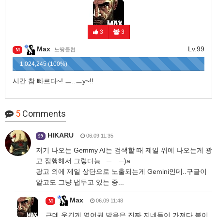
3
3
Max
Lv.99
노땅클럽
M
1,024,245 (100%)
시간 참 빠르다~! ㅡ..ㅡy~!!
5
Comments
HIKARU
06.09 11:35
99
저기 나오는 Gemmy AI는 검색할 때 제일 위에 나오는게 광
고 집행해서 그렇다능...─ ─)a
광고 외에 제일 상단으로 노출되는게 Gemini인데..구글이
알고도 그냥 냅두고 있는 중...
Max
06.09 11:48
M
근데 웃긴게 영어권 발음은 진짜 지네들이 가져다 붙이