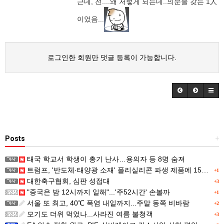
근데, 전....왜 저렇게 되는데..의문을 갖는 1人
이었음...
로그인한 회원만 댓글 등록이 가능합니다.
Posts
+
태국 학교서 학생이 총기 난사…용의자 등 8명 숨져
트럼프, '반도체·태양광 소재' 폴리실리콘 파생 제품에 15% 관세...한국 기업도 영향
+1
대한축구협회, 심판 성접대
+3
"중국은 밤 12시까지 일해"...'주52시간' 손볼까
+1
서울 또 최고, 40℃ 폭염 내일까지...주말 동쪽 비바람
+2
모기도 더위 먹었나...사라진 여름 불청객
+3