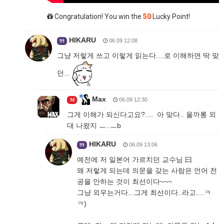
Congratulation! You win the
50
Lucky Point!
HIKARU
06.09 12:08
99
그냥 저렇게 쓰고 이렇게 읽는다....로 이해하면 딱 맞
던...
Max
06.09 12:30
M
그게 이해가 되신다고요?.... 아 맞다.. 울까롱 외
대 나왔지 ㅡ..ㅡb
HIKARU
06.09 13:06
99
예전에 저 일본어 가르치던 교수님 曰
왜 저렇게 되는데 의문을 갖는 사람은 언어 전
공을 안하는 것이 최선이다~~~
그냥 외우는거다...그게 최선이다..라고....ㅋ
ㅋ)