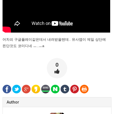
어차피 구글플레이같은데서 내려받을텐데.. 유사앱이 제일 상단에
뜬단것도 코미디네 ㅡ..ㅡa
0
Author