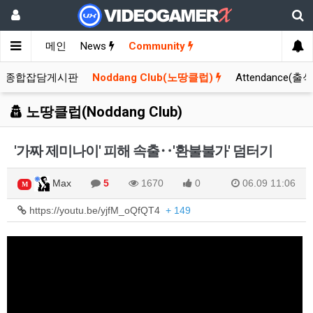
메인
News
Community
종합잡담게시판
Noddang Club(노땅클럽)
Attendance(출
노땅클럽(Noddang Club)
'가짜 제미나이' 피해 속출‥'환불불가' 덤터기
Max
5
1670
0
06.09 11:06
M
https://youtu.be/yjfM_oQfQT4
+ 149