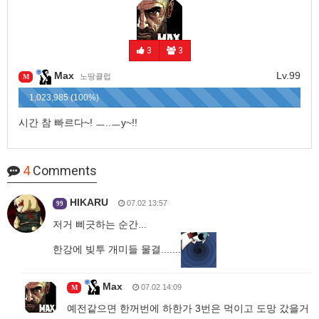
3
3
Max
Lv.99
노땅클럽
M
1,023,985 (100%)
시간 참 빠르다~! ㅡ..ㅡy~!!
4
Comments
HIKARU
07.02 13:57
99
저거 삐긋하는 순간...
한강에 빚투 개미들 물결.......
Max
07.02 14:09
M
예전같으면 한꺼번에 하한가 3번은 먹이고 도망 갔을거