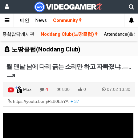
메인
News
Community
종합잡담게시판
Noddang Club(노땅클럽)
Attendance(출
노땅클럽(Noddang Club)
뭘 맨날 남에 다리 긁는 소리만 하고 자빠졌냐..ㅡ..
ㅡa
Max
4
830
0
07.02 13:30
M
https://youtu.be/-jiPsB0EhYA
+ 37