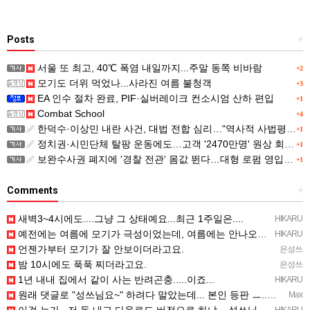
Posts
+
서울 또 최고, 40℃ 폭염 내일까지...주말 동쪽 비바람
+2
모기도 더위 먹었나...사라진 여름 불청객
+3
EA 인수 절차 완료, PIF·실버레이크 컨소시엄 산하 편입
+1
Combat School
+4
한덕수·이상민 내란 사건, 대법 전합 심리…"역사적 사법평가"(종합)
+1
정치권·시민단체 탈팡 운동에도…고객 '2470만명' 원상 회복, "고물가에 돌팡"
+1
보완수사권 폐지에 '경찰 전관' 몸값 뛴다…대형 로펌 영입전쟁
+1
Comments
+
새벽3~4시에도....그냥 그 상태예요...최근 1주일은....
HIKARU
예전에는 여름에 모기가 극성이었는데, 여름에는 안나오는 것 같은.....ㅎ ㅎ)
HIKARU
언젠가부터 모기가 잘 안보이더라고요.
은성쓰
밤 10시에도 푹푹 찌더라고요.
은성쓰
1년 내내 집에서 같이 사는 반려곤충.....이죠...
HIKARU
원래 댓글로 "성쓰님요~" 하려다 말았는데... 본인 등판 ㅡ..ㅡy~
Max