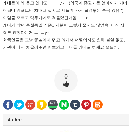
걔네들이 왜 들고 있냐고 ㅡ..ㅡy~... (외국계 증권사들 얼마까지 가네
어쩌네 리포트만 쳐내고 실지로 지들이 사서 올려놓은 종목 있음?)
이럴줄 모르고 막무가네로 쳐올렸던거임 ㅡㅡa...
게다가 작년 동월동일 기준.. 지분이 그렇게 줄지도 않았음. 아직 시
작도 안했다는거 ㅡ..ㅡy~
외국인들은 그냥 꽃놀이패 쥐고 여기서 더떨어져도 손해 볼일 없고,
기관이 다시 쳐올려주면 띵호와고... 니들 맘대로 하세요 모드임.
0
Author