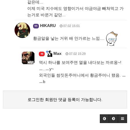
같은데...
이제 미국 지수에도 영향이가서 야금야금 빼쳐먹고 가
는거로 바뀐거 같던...
HIKARU
07.02 15:01
99
황금알을 낳는 거위 배 안가르는 느낌....
Max
07.02 15:29
M
역시 하나를 보여주면 열을 내다보는 까르옹~!
ㅡ..ㅡy~
외국인들 쌈짓돈주머니에서 황금주머니 됐음. ㅡ
ㅡb
로그인한 회원만 댓글 등록이 가능합니다.