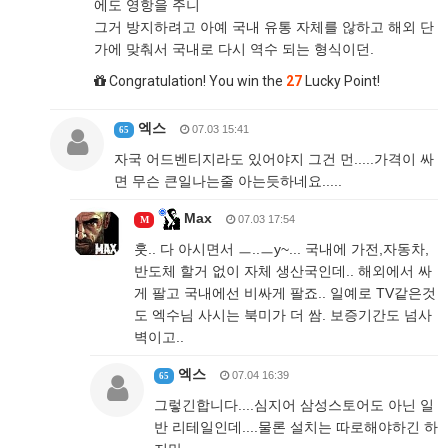
에도 영항을 주니
그거 방지하려고 아예 국내 유통 자체를 않하고 해외 단
가에 맞춰서 국내로 다시 역수 되는 형식이던.
Congratulation! You win the
27
Lucky Point!
엑스
07.03 15:41
65
자국 어드벤티지라도 있어야지 그건 먼.....가격이 싸
면 무슨 큰일나는줄 아는듯하네요.....
Max
07.03 17:54
M
훗.. 다 아시면서 ㅡ..ㅡy~... 국내에 가전,자동차,
반도체 할거 없이 자체 생산국인데.. 해외에서 싸
게 팔고 국내에선 비싸게 팔죠.. 일예로 TV같은것
도 엑수님 사시는 북미가 더 쌈. 보증기간도 넘사
벽이고..
엑스
07.04 16:39
65
그렇긴합니다....심지어 삼성스토어도 아닌 일
반 리테일인데....물론 설치는 따로해야하긴 하