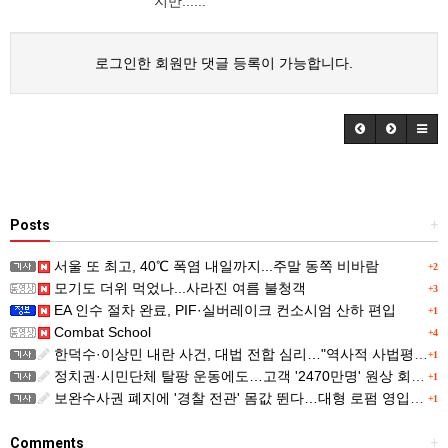
지만......
로그인한 회원만 댓글 등록이 가능합니다.
Posts
+
서울 또 최고, 40℃ 폭염 내일까지...주말 동쪽 비바람
+2
모기도 더위 먹었나...사라진 여름 불청객
+3
EA 인수 절차 완료, PIF·실버레이크 컨소시엄 산하 편입
+1
Combat School
+4
한덕수·이상민 내란 사건, 대법 전합 심리…"역사적 사법평가"(종합)
+1
정치권·시민단체 탈팡 운동에도…고객 '2470만명' 원상 회복, "고물가에 돌팡"
+1
보완수사권 폐지에 '경찰 전관' 몸값 뛴다…대형 로펌 영입전쟁
+1
Comments
+