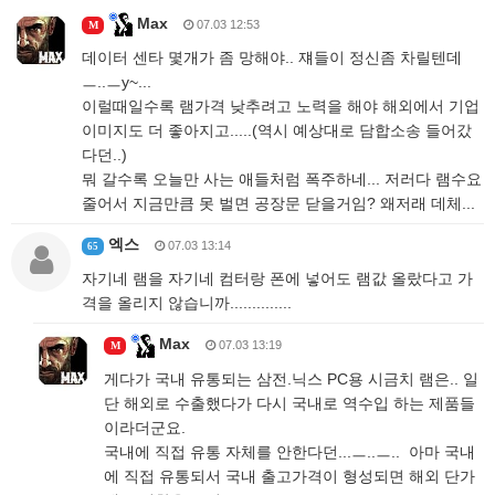
Max
07.03 12:53
M
데이터 센타 몇개가 좀 망해야.. 쟤들이 정신좀 차릴텐데
ㅡ..ㅡy~...
이럴때일수록 램가격 낮추려고 노력을 해야 해외에서 기업
이미지도 더 좋아지고.....(역시 예상대로 담합소송 들어갔
다던..)
뭐 갈수록 오늘만 사는 애들처럼 폭주하네... 저러다 램수요
줄어서 지금만큼 못 벌면 공장문 닫을거임? 왜저래 데체...
엑스
07.03 13:14
65
자기네 램을 자기네 컴터랑 폰에 넣어도 램값 올랐다고 가
격을 올리지 않습니까..............
Max
07.03 13:19
M
게다가 국내 유통되는 삼전.닉스 PC용 시금치 램은.. 일
단 해외로 수출했다가 다시 국내로 역수입 하는 제품들
이라더군요.
국내에 직접 유통 자체를 안한다던...ㅡ..ㅡ.. 아마 국내
에 직접 유통되서 국내 출고가격이 형성되면 해외 단가