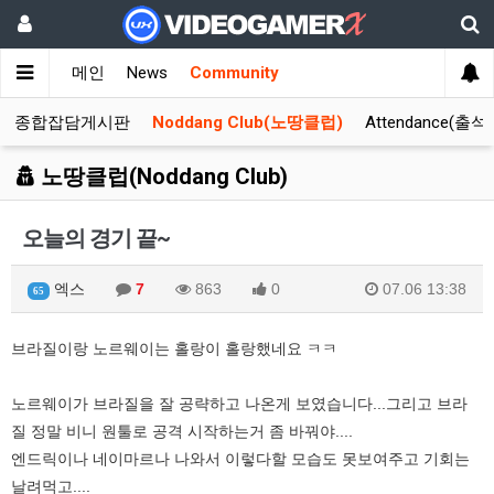
메인
News
Community
종합잡담게시판
Noddang Club(노땅클럽)
Attendance(출석
노땅클럽(Noddang Club)
오늘의 경기 끝~
엑스
7
863
0
07.06 13:38
65
브라질이랑 노르웨이는 홀랑이 홀랑했네요 ㅋㅋ
노르웨이가 브라질을 잘 공략하고 나온게 보였습니다...그리고 브라
질 정말 비니 원툴로 공격 시작하는거 좀 바꿔야....
엔드릭이나 네이마르나 나와서 이렇다할 모습도 못보여주고 기회는
날려먹고....