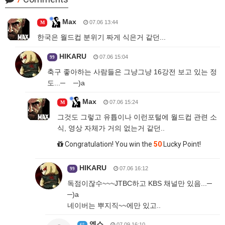
Max
07.06 13:44
M
한국은 월드컵 분위기 짜게 식은거 같던...
HIKARU
07.06 15:04
99
축구 좋아하는 사람들은 그냥그냥 16강전 보고 있는 정
도...─ ─)a
Max
07.06 15:24
M
그것도 그렇고 유튭이나 이런포털에 월드컵 관련 소
식, 영상 자체가 거의 없는거 같던..
Congratulation! You win the
50
Lucky Point!
HIKARU
07.06 16:12
99
독점이잖수~~~JTBC하고 KBS 채널만 있음...─
─)a
네이버는 뿌지직~~에만 있고..
엑스
07.09 16:10