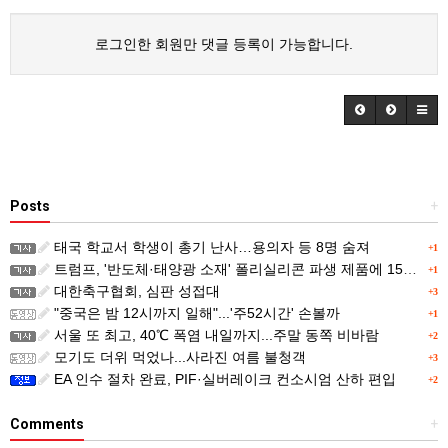
로그인한 회원만 댓글 등록이 가능합니다.
Posts
+
태국 학교서 학생이 총기 난사…용의자 등 8명 숨져
+1
트럼프, '반도체·태양광 소재' 폴리실리콘 파생 제품에 15% 관세...한국 기업도 영향
+1
대한축구협회, 심판 성접대
+3
"중국은 밤 12시까지 일해"...'주52시간' 손볼까
+1
서울 또 최고, 40℃ 폭염 내일까지...주말 동쪽 비바람
+2
모기도 더위 먹었나...사라진 여름 불청객
+3
EA 인수 절차 완료, PIF·실버레이크 컨소시엄 산하 편입
+2
Comments
+