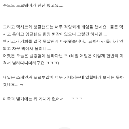
주도도 노르웨이가 완전 했고요.....
그리고 멕시코와 뻥글랜드는 너무 격양되게 게임을 했네요...물론 멕
시코 홈이고 잉글랜드 한명 퇴장이였으니 그렇긴 하지만....
멕시코가 기회를 결국 못살린게 아쉬웠습니다....급하니까 돌파가 안
되고 자꾸 밖에서 올리니....
어쨌든 오늘은 밸링험이 날라다닌 ㅋ (레알 애덜은 이렇게 한번씩 미
쳐서 날라다니더라구요 ㅋㅋㅋ)
내일은 스페인과 포르투갈이 너무 기대되는데 일할때라 보지는 못하
겠네요....ㅠ
미쿡과 벨기에는 뭐 기대가 없어서......ㅋㅋㅋ