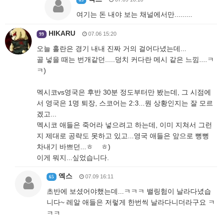
65
여기는 돈 내야 보는 채널에서만.........
HIKARU
07.06 15:20
99
오늘 홀란은 경기 내내 진짜 거의 걸어다녔는데...
골 넣을 때는 번개같던.....덩치 커다란 메시 같은 느낌....ㅋ
ㅋ)
멕시코vs영국은 후반 30분 정도부터만 봤는데, 그 시점에
서 영국은 1명 퇴장, 스코어는 2:3...뭔 상황인지는 잘 모르
겠고...
멕시코 애들은 죽어라 넣으려고 하는데, 이미 지쳐서 그런
지 제대로 공략도 못하고 있고...영국 애들은 앞으로 뻥뻥
차내기 바쁘던...ㅎ ㅎ)
이게 뭐지...싶었습니다.
엑스
07.09 16:11
65
초반에 보셨어야했는데...ㅋㅋㅋ 밸링험이 날라다녔습
니다~ 레알 애들은 저렇게 한번씩 날라다니더라구요 ㅋ
ㅋㅋ