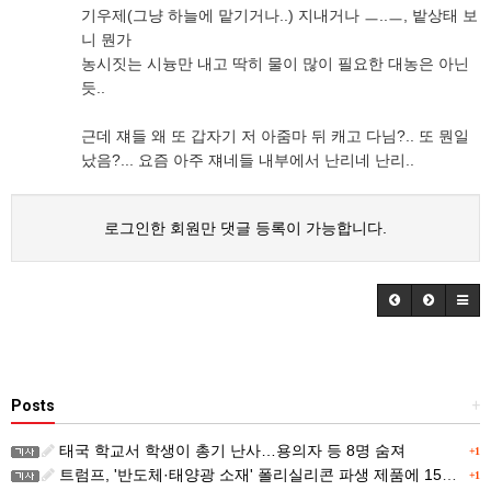
기우제(그냥 하늘에 맡기거나..) 지내거나 ㅡ..ㅡ, 밭상태 보
니 뭔가
농시짓는 시늉만 내고 딱히 물이 많이 필요한 대농은 아닌
듯..
근데 쟤들 왜 또 갑자기 저 아줌마 뒤 캐고 다님?.. 또 뭔일
났음?... 요즘 아주 쟤네들 내부에서 난리네 난리..
로그인한 회원만 댓글 등록이 가능합니다.
Posts
+
태국 학교서 학생이 총기 난사…용의자 등 8명 숨져
+1
트럼프, '반도체·태양광 소재' 폴리실리콘 파생 제품에 15% 관세...한국 기업도 영향
+1