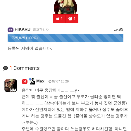
4
4
HIKARU
Lv.99
최고관리자
99
725,825 (100%)
등록된 서명이 없습니다.
1
Comments
Max
07.07 13:29
M
음악이 너무 웅장하네...ㅡ..ㅡy~
근데 뭐 출신이 시골 출신이고 부모가 물려준 땅이면 딱
히...ㅡ..ㅡ... (상속이라는거 보니 부모가 농사 짓던 곳인듯)
게다가 산언저리에 있는 밭에 지하수 뚫거나 상수도 끓어오
거나 하는 경우는 드물긴 함. (끌어올 상수도가 없는 경우가
대부분..)
주변에 수원있으면 끌아다 쓰는경우도 허다하긴함. 아니면