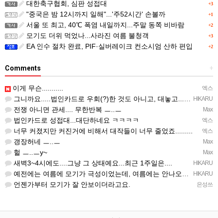
대한축구협회, 심판 성접대
+3
"중국은 밤 12시까지 일해"...'주52시간' 손볼까
+1
서울 또 최고, 40℃ 폭염 내일까지...주말 동쪽 비바람
+2
모기도 더위 먹었나...사라진 여름 불청객
+3
EA 인수 절차 완료, PIF·실버레이크 컨소시엄 산하 편입
+2
Comments
+
이게 무슨...........
엑스
그니까요.....법인카드로 우회(?)한 것도 아니고, 대놓고...ㅋ ㅋ)
HIKARU
전쟁 아니면 관세.... 무한반복 ㅡ..ㅡ
Max
법인카드로 성접대...대단하네요 ㅋㅋㅋㅋ
엑스
너무 커졌지만 커진거에 비해서 대작들이 너무 줄었죠.........
엑스
갱장허네 ㅡ..ㅡ
Max
헐 ㅡ..ㅡy~
Max
새벽3~4시에도....그냥 그 상태예요...최근 1주일은....
HIKARU
예전에는 여름에 모기가 극성이었는데, 여름에는 안나오는 것 같은.....ㅎ ㅎ)
HIKARU
언젠가부터 모기가 잘 안보이더라고요.
은성쓰