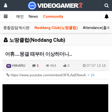
메인
News
Community
종합잡담게시판
Noddang Club(노땅클럽)
Attendance(출석
노땅클럽(Noddang Club)
어휴.....뭉갤 때부터 이상하더니...
HIKARU
1
964
0
07.07 13:18
99
https://www.youtube.com/embed/3FfLAaENwvA
+ 16