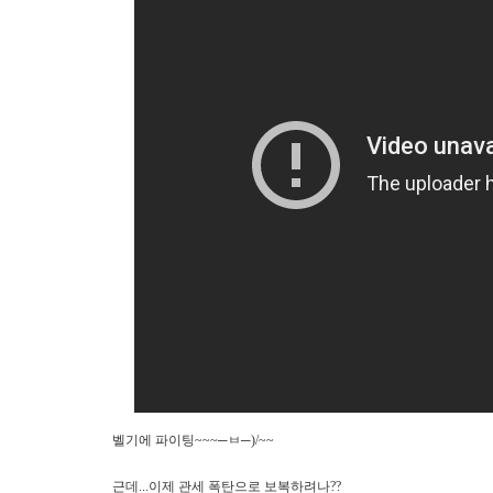
벨기에 파이팅~~~─ㅂ
─)/~~
근데...이제 관세 폭탄으로 보복하려나??