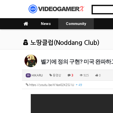
News
Community
노땅클럽(Noddang Club)
벨기에 정의 구현? 미국 완파하고
HIKARU
동영상
3
925
0
99
https://youtu.be/KYap02KZG1U
+ 49