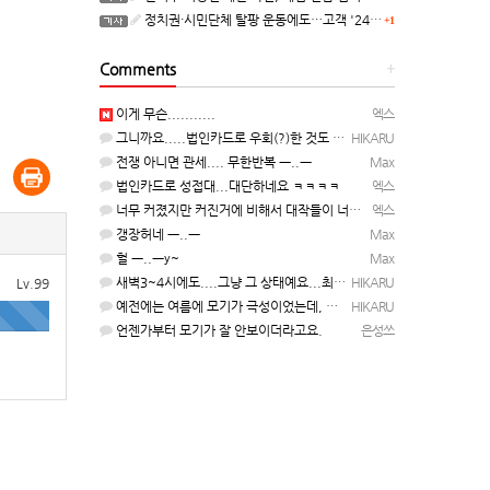
정치권·시민단체 탈팡 운동에도…고객 '2470만명' 원상 회복, "고물가에 돌팡"
+1
Comments
+
이게 무슨...........
엑스
그니까요.....법인카드로 우회(?)한 것도 아니고, 대놓고...ㅋ ㅋ)
HIKARU
전쟁 아니면 관세.... 무한반복 ㅡ..ㅡ
Max
법인카드로 성접대...대단하네요 ㅋㅋㅋㅋ
엑스
너무 커졌지만 커진거에 비해서 대작들이 너무 줄었죠.........
엑스
갱장허네 ㅡ..ㅡ
Max
헐 ㅡ..ㅡy~
Max
새벽3~4시에도....그냥 그 상태예요...최근 1주일은....
HIKARU
Lv.99
예전에는 여름에 모기가 극성이었는데, 여름에는 안나오는 것 같은.....ㅎ ㅎ)
HIKARU
언젠가부터 모기가 잘 안보이더라고요.
은성쓰