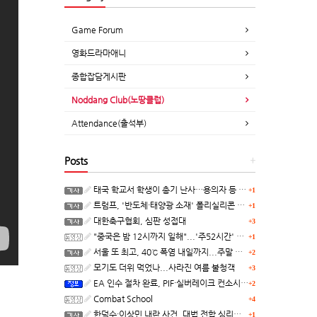
Game Forum
영화드라마애니
종합잡담게시판
Noddang Club(노땅클럽)
Attendance(출석부)
Posts
+
태국 학교서 학생이 총기 난사…용의자 등 8명 숨져
+1
트럼프, '반도체·태양광 소재' 폴리실리콘 파생 제품에 15% 관세...한국 기업도 영향
+1
대한축구협회, 심판 성접대
+3
"중국은 밤 12시까지 일해"...'주52시간' 손볼까
+1
서울 또 최고, 40℃ 폭염 내일까지...주말 동쪽 비바람
+2
모기도 더위 먹었나...사라진 여름 불청객
+3
EA 인수 절차 완료, PIF·실버레이크 컨소시엄 산하 편입
+2
Combat School
+4
한덕수·이상민 내란 사건, 대법 전합 심리…"역사적 사법평가"(종합)
+1