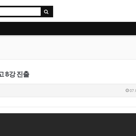
 8강 진출
07.