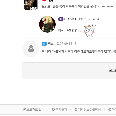
트럼프 : 골을 많이 먹은쪽이 이긴걸로 합시다...ㅡ..ㅡy~
HIKARU
07.07 14:54
99
아~! 그런 방법이...
엑스
07.09 16:18
65
두 나라 다 꼴뵈기 시른데 이번 레드카드짓때문에 벨기에 
로그
보도자료 접수
문의하기
개인정보취급방침
이