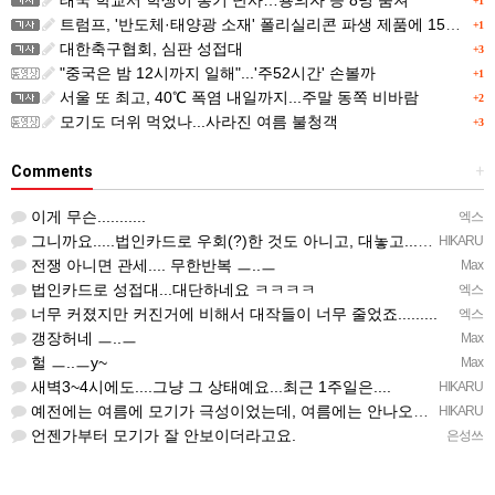
+1
트럼프, '반도체·태양광 소재' 폴리실리콘 파생 제품에 15% 관세...한국 기업도 영향
+1
대한축구협회, 심판 성접대
+3
"중국은 밤 12시까지 일해"...'주52시간' 손볼까
+1
서울 또 최고, 40℃ 폭염 내일까지...주말 동쪽 비바람
+2
모기도 더위 먹었나...사라진 여름 불청객
+3
Comments
+
이게 무슨...........
엑스
그니까요.....법인카드로 우회(?)한 것도 아니고, 대놓고...ㅋ ㅋ)
HIKARU
전쟁 아니면 관세.... 무한반복 ㅡ..ㅡ
Max
법인카드로 성접대...대단하네요 ㅋㅋㅋㅋ
엑스
너무 커졌지만 커진거에 비해서 대작들이 너무 줄었죠.........
엑스
갱장허네 ㅡ..ㅡ
Max
헐 ㅡ..ㅡy~
Max
새벽3~4시에도....그냥 그 상태예요...최근 1주일은....
HIKARU
예전에는 여름에 모기가 극성이었는데, 여름에는 안나오는 것 같은.....ㅎ ㅎ)
HIKARU
언젠가부터 모기가 잘 안보이더라고요.
은성쓰