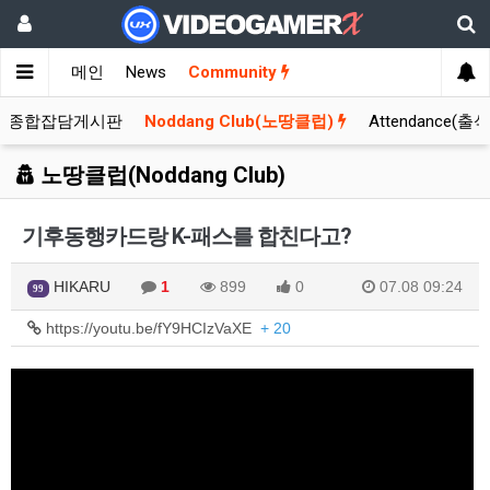
메인
News
Community
종합잡담게시판
Noddang Club(노땅클럽)
Attendance(출
노땅클럽(Noddang Club)
기후동행카드랑 K-패스를 합친다고?
HIKARU
1
899
0
07.08 09:24
99
https://youtu.be/fY9HCIzVaXE
+ 20