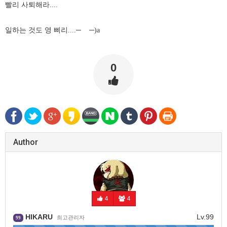
빨리 사퇴해라....
일하는 것도 영 삐리....
─
─)a
0
Author
4
4
HIKARU
Lv.99
최고관리자
99