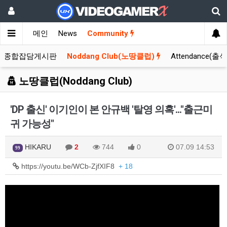
메인
News
Community
종합잡담게시판
Noddang Club(노땅클럽)
Attendance(출
노땅클럽(Noddang Club)
'DP 출신' 이기인이 본 안규백 '탈영 의혹'..."출근미
귀 가능성"
HIKARU
2
744
0
07.09 14:53
99
https://youtu.be/WCb-ZjfXIF8
+ 18