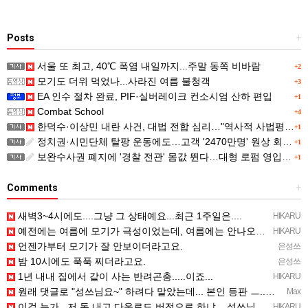
Posts
+
서울 또 최고, 40℃ 폭염 내일까지...주말 동쪽 비바람
+2
모기도 더위 먹었나...사라진 여름 불청객
+3
EA 인수 절차 완료, PIF·실버레이크 컨소시엄 산하 편입
+1
Combat School
+4
한덕수·이상민 내란 사건, 대법 전합 심리…"역사적 사법평가"(종합)
+1
정치권·시민단체 탈팡 운동에도…고객 '2470만명' 원상 회복, "고물가에 돌팡"
+1
보완수사권 폐지에 '경찰 전관' 몸값 뛴다…대형 로펌 영입전쟁
+1
Comments
+
새벽3~4시에도....그냥 그 상태예요...최근 1주일은....
HIKARU
예전에는 여름에 모기가 극성이었는데, 여름에는 안나오는 것 같은.....ㅎ ㅎ)
HIKARU
언젠가부터 모기가 잘 안보이더라고요.
은성쓰
밤 10시에도 푹푹 찌더라고요.
은성쓰
1년 내내 집에서 같이 사는 반려곤충.....이죠...
HIKARU
원래 댓글로 "성쓰님요~" 하려다 말았는데... 본인 등판 ㅡ..ㅡy~
Max
이걸 누가...저 돈 내고 다운로드 버전으로 하냐... 성쓰님이 계셨다!!!...
HIKARU