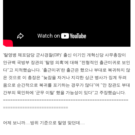
'탈영병 체포담당 군사경찰(DP)' 출신 이기인 개혁신당 사무총장이
안규백 국방부 장관의 '탈영 의혹'에 대해 "전형적인 출근미귀로 보인
다"고 지적했습니다. '출근미귀'란 출근은 했으나 부대로 복귀하지 않
은 것으로 이 총장은 "늦잠을 자거나 지각한 상근 병사가 징계 두려
움으로 순간적으로 복귀를 포기하는 경우가 많다"며 "안 장관도 부대
간부의 묵인하에 '군무 이탈' 했을 가능성이 있다"고 주장했습니다.
====================================================
===========================
어제 보니까....방위 기준으로 탈영 맞던데....