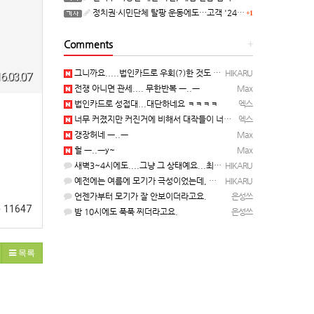
정치권·시민단체 탈팡 운동에도…고객 '2470만명' 원상 회복, "고물가에 돌팡"
+1
Comments
+
그니까요.....법인카드로 우회(?)한 것도 아니고, 대놓고...ㅋ ㅋ)
HIKARU
6.03.07
전쟁 아니면 관세.... 무한반복 ㅡ..ㅡ
Max
법인카드로 성접대...대단하네요 ㅋㅋㅋㅋ
엑스
너무 커졌지만 커진거에 비해서 대작들이 너무 줄었죠.........
엑스
갱장허네 ㅡ..ㅡ
Max
헐 ㅡ..ㅡy~
Max
새벽3~4시에도....그냥 그 상태예요...최근 1주일은....
HIKARU
예전에는 여름에 모기가 극성이었는데, 여름에는 안나오는 것 같은.....ㅎ ㅎ)
HIKARU
언젠가부터 모기가 잘 안보이더라고요.
은성쓰
11647
밤 10시에도 푹푹 찌더라고요.
은성쓰
목록