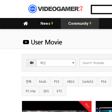
News
Community
User Movie
전체
Multi
PS5
XBSX
Switch2
PS4
PS Vita
3DS
ETC
Hot