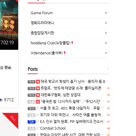
Game Forum
영화드라마애니
종합잡담게시판
7.02.19
Noddang Club(노땅클럽)
Attendance(출석부)
o the
Posts
+
태국 학교서 학생이 총기 난사…용의자 등 8명 숨져
트럼프, '반도체·태양광 소재' 폴리실리콘 파생 제품에 15% 관세...한국 기업도 영향
+1
대한축구협회, 심판 성접대
+3
9712
"중국은 밤 12시까지 일해"...'주52시간' 손볼까
+1
서울 또 최고, 40℃ 폭염 내일까지...주말 동쪽 비바람
+2
모기도 더위 먹었나...사라진 여름 불청객
+3
Hot
EA 인수 절차 완료, PIF·실버레이크 컨소시엄 산하 편입
+2
Combat School
+4
한덕수·이상민 내란 사건, 대법 전합 심리…"역사적 사법평가"(종합)
+1