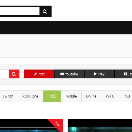
Post
Youtube
Play
St
Switch
Xbox One
PC(5)
Mobile
Online
Wii U
PS3
Hot