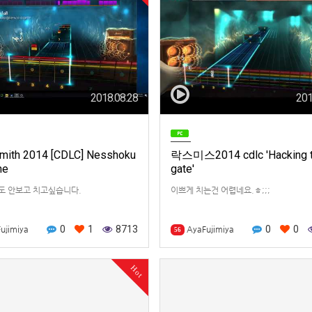
2018.08.28
201
mith 2014 [CDLC] Nesshoku
락스미스2014 cdlc 'Hacking t
ne
gate'
도 안보고 치고싶습니다.
이쁘게 치는건 어렵네요.ㅎ;;;
0
1
8713
0
0
ujimiya
AyaFujimiya
56
Hot