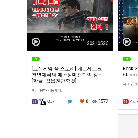
2021.05.26
[고전게임 풀 스토리] 베르세르크
Rock S
천년제국의 매 ~성마전기의 장~
Starmi
[한글_잡몹전단축컷]
지판 한번
※.다음화 자동재생.
1
0
5572
Max
AyaF
99
56