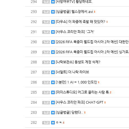
294
[사망여우TV] 황당하네요.
293
[싱글벙글] 헬스장에서.avi
1
292
[다우소] 이 와중에 족발 왜 맛있어?
1
291
[사우스 코리안 파크] '그거'
290
[2026 FIFA 북중미 월드컵 아시아 2차 예선] 대한
289
[2026 FIFA 북중미 월드컵 아시아 2차 예선] 싱가
288
[나락보관소] 동생도 계정 삭제?
287
[너덜트] 더 나락 라이브
286
[1분만] 1 AI = 1,000 인도인
1
285
[미미스튜디오] 어그로 끌리는 사람 특
2
284
[사우스 코리안 파크] CHAT-GPT
1
283
[싱글벙글] 당했다..
1
282
ㅇㅋ
4