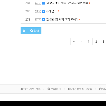
281
[예상치 못한 필름] 안 하고 싶은 이유
4
280
이게 먼...
2
279
[싱글벙글] 처제 그거 오해야
6
검색
1
2
3
보도자료 접수
문의하기
개인정보취급방침
이