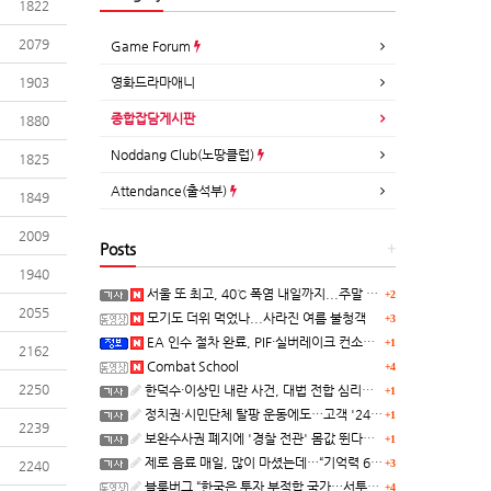
1822
2079
Game Forum
1903
영화드라마애니
종합잡담게시판
1880
Noddang Club(노땅클럽)
1825
Attendance(출석부)
1849
2009
Posts
+
1940
서울 또 최고, 40℃ 폭염 내일까지...주말 동쪽 비바람
+2
2055
모기도 더위 먹었나...사라진 여름 불청객
+3
EA 인수 절차 완료, PIF·실버레이크 컨소시엄 산하 편입
+1
2162
Combat School
+4
2250
한덕수·이상민 내란 사건, 대법 전합 심리…"역사적 사법평가"(종합)
+1
정치권·시민단체 탈팡 운동에도…고객 '2470만명' 원상 회복, "고물가에 돌팡"
+1
2239
보완수사권 폐지에 '경찰 전관' 몸값 뛴다…대형 로펌 영입전쟁
+1
제로 음료 매일, 많이 마셨는데…“기억력 62% 더 빨리 떨어진다
+3
2240
블룸버그 “한국은 투자 부적합 국가…서투른 정책이 투자자에게 트라우마”
+4