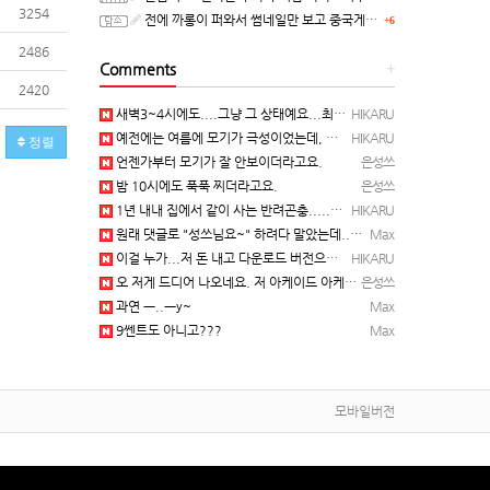
3254
전에 까롱이 퍼와서 썸네일만 보고 중국게임?으로 오해했던
+6
2486
Comments
+
2420
새벽3~4시에도....그냥 그 상태예요...최근 1주일은....
HIKARU
예전에는 여름에 모기가 극성이었는데, 여름에는 안나오는 것 같은.....ㅎ ㅎ)
HIKARU
정렬
언젠가부터 모기가 잘 안보이더라고요.
은성쓰
밤 10시에도 푹푹 찌더라고요.
은성쓰
1년 내내 집에서 같이 사는 반려곤충.....이죠...
HIKARU
원래 댓글로 "성쓰님요~" 하려다 말았는데... 본인 등판 ㅡ..ㅡy~
Max
이걸 누가...저 돈 내고 다운로드 버전으로 하냐... 성쓰님이 계셨다!!!...
HIKARU
오 저게 드디어 나오네요. 저 아케이드 아케이브즈 게임 많이 샀는데요 ㅎㅎㅎ
은성쓰
과연 ㅡ..ㅡy~
Max
9쎈트도 아니고???
Max
모바일버전