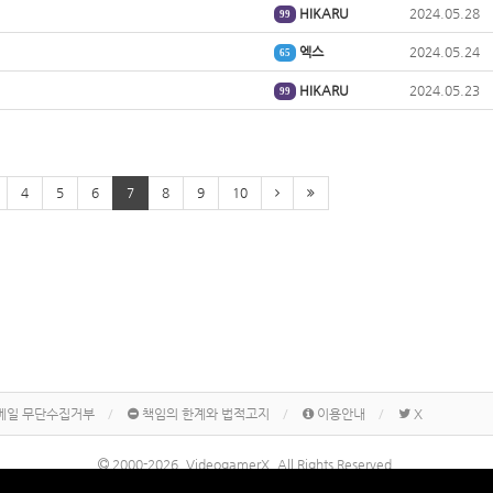
HIKARU
2024.05.28
99
엑스
2024.05.24
65
HIKARU
2024.05.23
99
4
5
6
7
8
9
10
메일 무단수집거부
책임의 한계와 법적고지
이용안내
X
2000-2026, VideogamerX. All Rights Reserved.
본 사이트 게시물내에 게재된 메이커명, 제품명칭 등은 각 기업의 상표 또는 상표등록입니다.