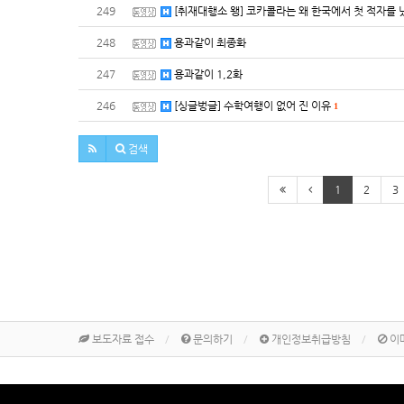
249
[취재대행소 왱] 코카콜라는 왜 한국에서 첫 적자를 
248
용과같이 최종화
247
용과같이 1,2화
246
[싱글벙글] 수학여행이 없어 진 이유
1
검색
1
2
3
보도자료 접수
문의하기
개인정보취급방침
이