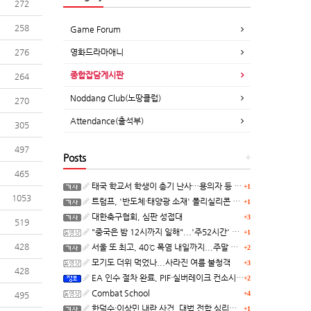
272
258
Game Forum
276
영화드라마애니
종합잡담게시판
264
Noddang Club(노땅클럽)
270
Attendance(출석부)
305
497
Posts
+
465
태국 학교서 학생이 총기 난사…용의자 등 8명 숨져
+1
1053
트럼프, '반도체·태양광 소재' 폴리실리콘 파생 제품에 15% 관세...한국 기업도 영향
+1
대한축구협회, 심판 성접대
+3
519
"중국은 밤 12시까지 일해"...'주52시간' 손볼까
+1
428
서울 또 최고, 40℃ 폭염 내일까지...주말 동쪽 비바람
+2
모기도 더위 먹었나...사라진 여름 불청객
+3
428
EA 인수 절차 완료, PIF·실버레이크 컨소시엄 산하 편입
+2
Combat School
+4
495
한덕수·이상민 내란 사건, 대법 전합 심리…"역사적 사법평가"(종합)
+1