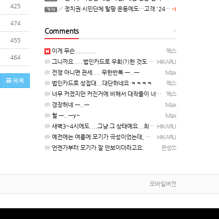
425
정치권·시민단체 탈팡 운동에도…고객 '2470만명' 원상 회복, "고물가에 돌팡"
+1
474
Comments
+
455
이게 무슨...........
엑스
464
그니까요.....법인카드로 우회(?)한 것도 아니고, 대놓고...ㅋ ㅋ)
HIKARU
전쟁 아니면 관세.... 무한반복 ㅡ..ㅡ
Max
목록
법인카드로 성접대...대단하네요 ㅋㅋㅋㅋ
엑스
너무 커졌지만 커진거에 비해서 대작들이 너무 줄었죠.........
엑스
갱장허네 ㅡ..ㅡ
Max
헐 ㅡ..ㅡy~
Max
새벽3~4시에도....그냥 그 상태예요...최근 1주일은....
HIKARU
예전에는 여름에 모기가 극성이었는데, 여름에는 안나오는 것 같은.....ㅎ ㅎ)
HIKARU
언젠가부터 모기가 잘 안보이더라고요.
은성쓰
모바일버전