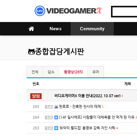
News
Community
종합잡담게시판
전체
담소
동영상(265)
유머
번호
제목
비디오게이머X 이용 안내(2022.10.07 ver)
3
265
한로로 - 잔혹한 천사의 테제
5
264
[14F 일사에프] 사람들이 대체육을 안 먹게 된 이유
1
263
‘최악의 월드컵’ 홍명보 감독 자진 사퇴
4