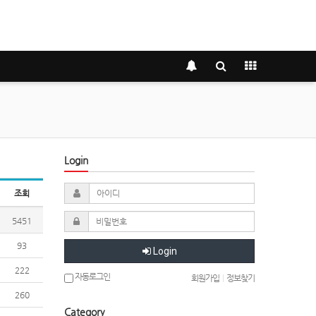
Login
조회
5451
93
Login
222
자동로그인
회원가입
|
정보찾기
260
Category