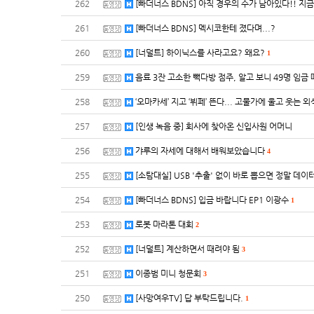
262
[빠더너스 BDNS] 아직 경우의 수가 남아있다!! 지
261
[빠더너스 BDNS] 멕시코한테 졌다며...?
260
[너덜트] 하이닉스를 사라고요? 왜요?
1
259
음료 3잔 고소한 빽다방 점주, 알고 보니 49명 임금
258
‘오마카세’ 지고 ‘뷔페’ 뜬다... 고물가에 울고 웃는 
257
[인생 녹음 중] 회사에 찾아온 신입사원 어머니
256
갸루의 자세에 대해서 배워보았습니다
4
255
[소탐대실] USB '추출' 없이 바로 뽑으면 정말 데이
254
[빠더너스 BDNS] 입금 바랍니다 EP1 이광수
1
253
로봇 마라톤 대회
2
252
[너덜트] 계산하면서 때려야 됨
3
251
이종범 미니 청문회
3
250
[사망여우TV] 답 부탁드립니다.
1