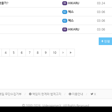
냈을까?
HIKARU
03.24
99
엑스
03.06
65
엑스
03.06
65
HIKARU
03.06
99
정렬
4
5
6
7
8
9
10
메일 무단수집거부
책임의 한계와 법적고지
이용안내
X
2000-2026, VideogamerX. All Rights Reserved.
본 사이트 게시물내에 게재된 메이커명, 제품명칭 등은 각 기업의 상표 또는 상표등록입니다.