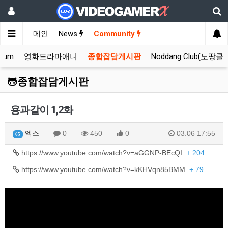
메인
News
Community
orum
영화드라마애니
종합잡담게시판
Noddang Club(노땅클
종합잡담게시판
용과같이 1,2화
엑스
0
450
0
03.06 17:55
65
https://www.youtube.com/watch?v=aGGNP-BEcQI
+ 204
https://www.youtube.com/watch?v=kKHVqn85BMM
+ 79