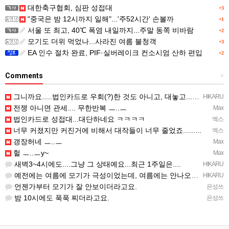
대한축구협회, 심판 성접대
+3
"중국은 밤 12시까지 일해"...'주52시간' 손볼까
+1
서울 또 최고, 40℃ 폭염 내일까지...주말 동쪽 비바람
+2
모기도 더위 먹었나...사라진 여름 불청객
+3
EA 인수 절차 완료, PIF·실버레이크 컨소시엄 산하 편입
+2
Comments
+
그니까요.....법인카드로 우회(?)한 것도 아니고, 대놓고...ㅋ ㅋ)
HIKARU
전쟁 아니면 관세.... 무한반복 ㅡ..ㅡ
Max
법인카드로 성접대...대단하네요 ㅋㅋㅋㅋ
엑스
너무 커졌지만 커진거에 비해서 대작들이 너무 줄었죠.........
엑스
갱장허네 ㅡ..ㅡ
Max
헐 ㅡ..ㅡy~
Max
새벽3~4시에도....그냥 그 상태예요...최근 1주일은....
HIKARU
예전에는 여름에 모기가 극성이었는데, 여름에는 안나오는 것 같은.....ㅎ ㅎ)
HIKARU
언젠가부터 모기가 잘 안보이더라고요.
은성쓰
밤 10시에도 푹푹 찌더라고요.
은성쓰