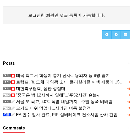
로그인한 회원만 댓글 등록이 가능합니다.
Posts
+
태국 학교서 학생이 총기 난사…용의자 등 8명 숨져
트럼프, '반도체·태양광 소재' 폴리실리콘 파생 제품에 15% 관세...한국 기업도 영향
+1
대한축구협회, 심판 성접대
+3
"중국은 밤 12시까지 일해"...'주52시간' 손볼까
+1
서울 또 최고, 40℃ 폭염 내일까지...주말 동쪽 비바람
+2
모기도 더위 먹었나...사라진 여름 불청객
+3
EA 인수 절차 완료, PIF·실버레이크 컨소시엄 산하 편입
+2
Comments
+