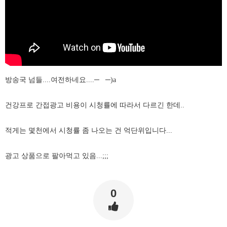
방송국 넘들....여전하네요....─
─)a
건강프로 간접광고 비용이 시청률에 따라서 다르긴 한데..
적게는 몇천에서 시청률 좀 나오는 건 억단위입니다...
광고 상품으로 팔아먹고 있음...;;;
0