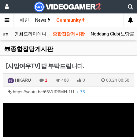
메인
News
Community
orum
영화드라마애니
종합잡담게시판
Noddang Club(노땅클
종합잡담게시판
[사망여우TV] 답 부탁드립니다.
HIKARU
1
488
0
03.24 08:58
99
https://youtu.be/66VUR6MH-1U
+ 75