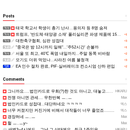
Posts
+
태국 학교서 학생이 총기 난사…용의자 등 8명 숨져
트럼프, '반도체·태양광 소재' 폴리실리콘 파생 제품에 15% 관세...한국 기업도 영향
+1
대한축구협회, 심판 성접대
+3
"중국은 밤 12시까지 일해"...'주52시간' 손볼까
+1
서울 또 최고, 40℃ 폭염 내일까지...주말 동쪽 비바람
+2
모기도 더위 먹었나...사라진 여름 불청객
+3
EA 인수 절차 완료, PIF·실버레이크 컨소시엄 산하 편입
+2
Comments
+
그니까요.....법인카드로 우회(?)한 것도 아니고, 대놓고...ㅋ ㅋ)
HIKARU
전쟁 아니면 관세.... 무한반복 ㅡ..ㅡ
Max
법인카드로 성접대...대단하네요 ㅋㅋㅋㅋ
엑스
너무 커졌지만 커진거에 비해서 대작들이 너무 줄었죠.........
엑스
갱장허네 ㅡ..ㅡ
Max
헐 ㅡ..ㅡy~
Max
새벽3~4시에도....그냥 그 상태예요...최근 1주일은....
HIKARU