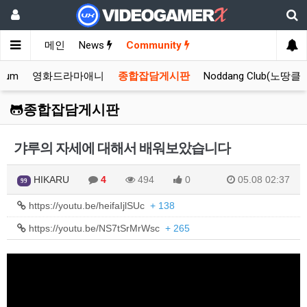
메인
News
Community
orum
영화드라마애니
종합잡담게시판
Noddang Club(노땅클
종합잡담게시판
갸루의 자세에 대해서 배워보았습니다
HIKARU
4
494
0
05.08 02:37
99
https://youtu.be/heifaIjlSUc
+ 138
https://youtu.be/NS7tSrMrWsc
+ 265