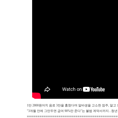
1만 2800원어치 음료 3잔을 훔쳤다며 알바생을 고소한 점주, 알고
"3개월 안에 그만두면 급여 90%만 준다"는 불법 계약서까지...
===========================================