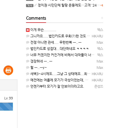
정치권·시민단체 탈팡 운동에도…고객 '2470만명' 원상 회복, "고물가에 돌팡"
+1
Comments
+
이게 무슨...........
엑스
그니까요.....법인카드로 우회(?)한 것도 아니고, 대놓고...ㅋ ㅋ)
HIKARU
전쟁 아니면 관세.... 무한반복 ㅡ..ㅡ
Max
법인카드로 성접대...대단하네요 ㅋㅋㅋㅋ
엑스
너무 커졌지만 커진거에 비해서 대작들이 너무 줄었죠.........
엑스
갱장허네 ㅡ..ㅡ
Max
헐 ㅡ..ㅡy~
Max
새벽3~4시에도....그냥 그 상태예요...최근 1주일은....
HIKARU
예전에는 여름에 모기가 극성이었는데, 여름에는 안나오는 것 같은.....ㅎ ㅎ)
HIKARU
언젠가부터 모기가 잘 안보이더라고요.
은성쓰
Lv.99