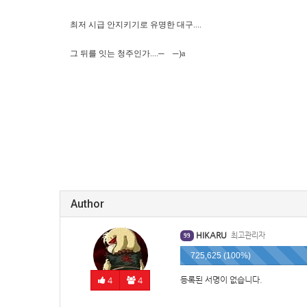
최저 시급 안지키기로 유명한 대구....
그 뒤를 잇는 청주인가....─
─)a
Author
HIKARU
최고관리자
99
725,625 (100%)
등록된 서명이 없습니다.
4
4