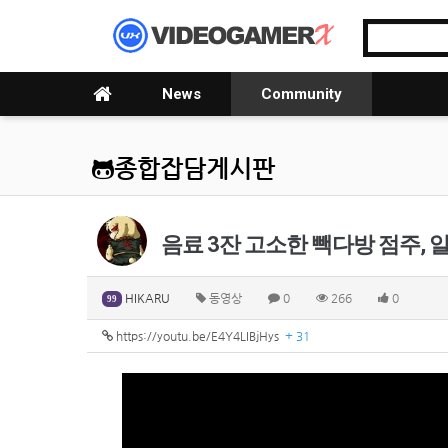
News
Community
종합잡담게시판
음료 3잔 고소한 빽다방 점주, 
HIKARU
동영상
0
266
0
99
https://youtu.be/E4Y4LIBjHys
+ 31