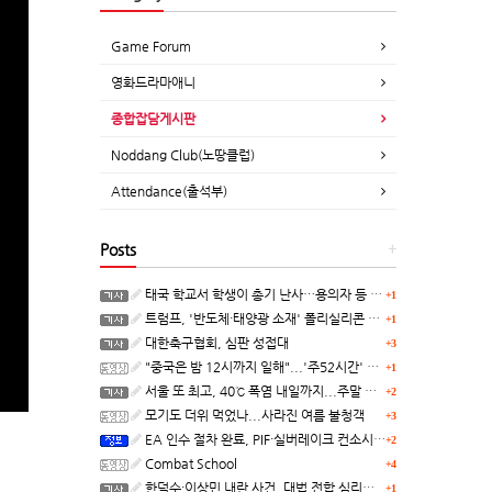
Game Forum
영화드라마애니
종합잡담게시판
Noddang Club(노땅클럽)
Attendance(출석부)
Posts
+
태국 학교서 학생이 총기 난사…용의자 등 8명 숨져
+1
트럼프, '반도체·태양광 소재' 폴리실리콘 파생 제품에 15% 관세...한국 기업도 영향
+1
대한축구협회, 심판 성접대
+3
"중국은 밤 12시까지 일해"...'주52시간' 손볼까
+1
서울 또 최고, 40℃ 폭염 내일까지...주말 동쪽 비바람
+2
모기도 더위 먹었나...사라진 여름 불청객
+3
EA 인수 절차 완료, PIF·실버레이크 컨소시엄 산하 편입
+2
Combat School
+4
한덕수·이상민 내란 사건, 대법 전합 심리…"역사적 사법평가"(종합)
+1