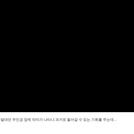
투덜대던 주인공 앞에 악마가 나타나 과거로 돌아갈 수 있는 기회를 주는데...