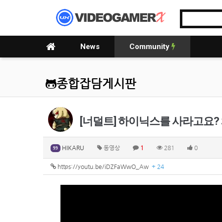
News
Community
종합잡담게시판
[너덜트] 하이닉스를 사라고요?
HIKARU
동영상
1
281
0
99
https://youtu.be/iDZFaWwO_Aw
+ 24