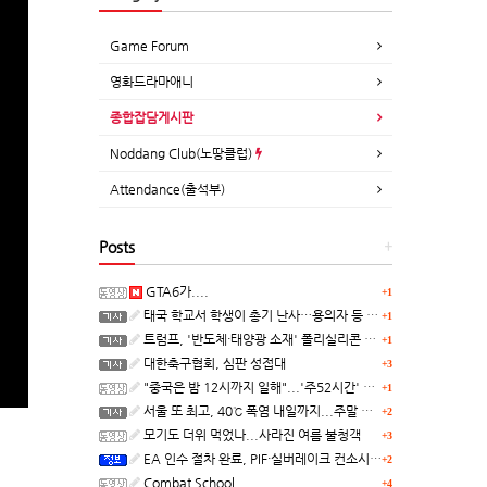
Game Forum
영화드라마애니
종합잡담게시판
Noddang Club(노땅클럽)
Attendance(출석부)
Posts
+
GTA6가....
+1
태국 학교서 학생이 총기 난사…용의자 등 8명 숨져
+1
트럼프, '반도체·태양광 소재' 폴리실리콘 파생 제품에 15% 관세...한국 기업도 영향
+1
대한축구협회, 심판 성접대
+3
"중국은 밤 12시까지 일해"...'주52시간' 손볼까
+1
서울 또 최고, 40℃ 폭염 내일까지...주말 동쪽 비바람
+2
모기도 더위 먹었나...사라진 여름 불청객
+3
EA 인수 절차 완료, PIF·실버레이크 컨소시엄 산하 편입
+2
Combat School
+4