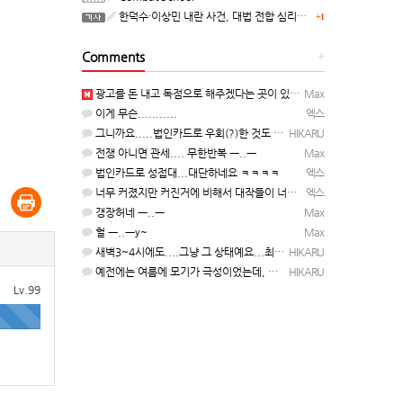
한덕수·이상민 내란 사건, 대법 전합 심리…"역사적 사법평가"(종합)
+1
Comments
+
광고를 돈 내고 독점으로 해주겠다는 곳이 있을정도인거 보면 어마어마한 게임은 맞는듯 ㅡ..ㅡ... 여태까지 …
Max
이게 무슨...........
엑스
그니까요.....법인카드로 우회(?)한 것도 아니고, 대놓고...ㅋ ㅋ)
HIKARU
전쟁 아니면 관세.... 무한반복 ㅡ..ㅡ
Max
법인카드로 성접대...대단하네요 ㅋㅋㅋㅋ
엑스
너무 커졌지만 커진거에 비해서 대작들이 너무 줄었죠.........
엑스
갱장허네 ㅡ..ㅡ
Max
헐 ㅡ..ㅡy~
Max
새벽3~4시에도....그냥 그 상태예요...최근 1주일은....
HIKARU
예전에는 여름에 모기가 극성이었는데, 여름에는 안나오는 것 같은.....ㅎ ㅎ)
HIKARU
Lv.99