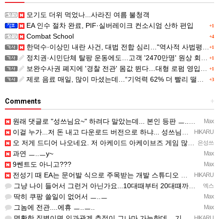
모기도 더위 먹었나...사라진 여름 불청객
EA 인수 절차 완료, PIF·실버레이크 컨소시엄 산하 편입
+1
Combat School
+4
한덕수·이상민 내란 사건, 대법 전합 심리…"역사적 사법평가"(종합)
+1
정치권·시민단체 탈팡 운동에도…고객 '2470만명' 원상 회복, "고물가에 돌팡"
+1
보완수사권 폐지에 '경찰 전관' 몸값 뛴다…대형 로펌 영입전쟁
+1
제로 음료 매일, 많이 마셨는데…“기억력 62% 더 빨리 떨어진다
+3
Comments
+
원래 댓글로 "성쓰님요~" 하려다 말았는데... 본인 등판 ㅡ..ㅡy~
Max
이걸 누가...저 돈 내고 다운로드 버전으로 하냐... 성쓰님이 계셨다!!!...
HIKARU
오 저게 드디어 나오네요. 저 아케이드 아케이브즈 게임 많이 샀는데요 ㅎㅎㅎ
은성쓰
과연 ㅡ..ㅡy~
Max
9쎈트도 아니고???
Max
전성기 때 EA는 문어발 식으로 주목받는 개발 스튜디오 흡수하고, 빙신....만들어서 내다 버리는 걸로 유명…
HIKARU
그냥 나이 들어서 그런거 아닌가요...10대때부터 20대떄까지 관찰한거면 몰라도...
엑스
딱히 쿠팡 쓸일이 없어서 ㅡ..ㅡ
Max
그놈에 전관....에휴 ㅡ..ㅡ..
Max
명확한 질병이면 인과관계 추적이 그나마 가능한데... 기억력 감퇴는 상대적인 거고, 개인 편차가 심해서...…
HIKARU