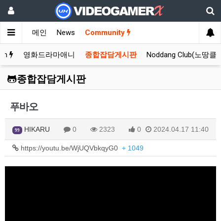
메인
News
Community
rum
영화드라마애니
종합잡담게시판
Noddang Club(노땅클
종합잡담게시판
푸바오
HIKARU
0
2323
0
2024.04.17 11:40
99
https://youtu.be/WjUQVbkqyG0
+ 1049