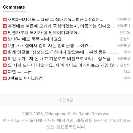
Comments
+
새벽3~4시에도....그냥 그 상태예요...최근 1주일은....
HIKARU
예전에는 여름에 모기가 극성이었는데, 여름에는 안나오는 것 같은.....ㅎ ㅎ)
HIKARU
언젠가부터 모기가 잘 안보이더라고요.
은성쓰
밤 10시에도 푹푹 찌더라고요.
은성쓰
1년 내내 집에서 같이 사는 반려곤충.....이죠...
HIKARU
원래 댓글로 "성쓰님요~" 하려다 말았는데... 본인 등판 ㅡ..ㅡy~
Max
이걸 누가...저 돈 내고 다운로드 버전으로 하냐... 성쓰님이 계셨다!!!...
HIKARU
오 저게 드디어 나오네요. 저 아케이드 아케이브즈 게임 많이 샀는데요 ㅎㅎㅎ
은성쓰
과연 ㅡ..ㅡy~
Max
9쎈트도 아니고???
Max
PC버전
2000-2026, VideogamerX. All Rights Reserved.
본 사이트 게시물내에 게재된 메이커명, 제품명칭 등은 각 기업의 상표
또는 상표등록입니다.