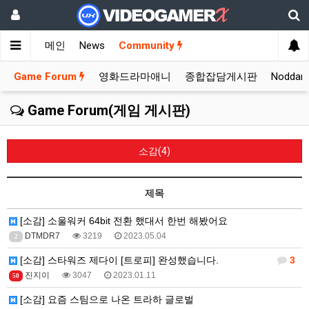
메인
News
Community
Game Forum
영화드라마애니
종합잡담게시판
Nodda
Game Forum(게임 게시판)
소감(4)
제목
[소감] 소울워커 64bit 전환 했대서 한번 해봤어요
DTMDR7
3219
2023.05.04
2
[소감] 스타워즈 제다이 [트로피] 완성했습니다.
3
진지이
3047
2023.01.11
50
[소감] 요즘 스팀으로 나온 트라하 글로벌