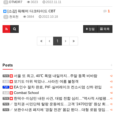
DTMDR7
3023
2022.11.11
2
[소감] 워해머 다크타이드 CBT
1
천외천
3884
2022.10.18
2
정렬
목록
1
Posts
+
서울 또 최고, 40℃ 폭염 내일까지...주말 동쪽 비바람
+2
모기도 더위 먹었나...사라진 여름 불청객
+3
EA 인수 절차 완료, PIF·실버레이크 컨소시엄 산하 편입
+1
Combat School
+4
한덕수·이상민 내란 사건, 대법 전합 심리…"역사적 사법평가"(종합)
+1
정치권·시민단체 탈팡 운동에도…고객 '2470만명' 원상 회복, "고물가에 돌팡"
+1
보완수사권 폐지에 '경찰 전관' 몸값 뛴다…대형 로펌 영입전쟁
+1